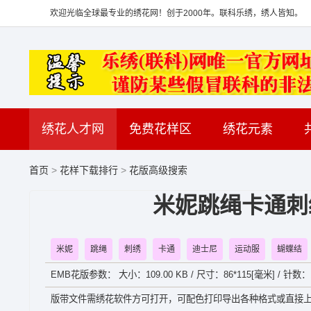
欢迎光临全球最专业的绣花网！创于2000年。联科乐绣，绣人皆知。
绣花人才网
免费花样区
绣花元素
首页
>
花样下载排行
>
花版高级搜索
米妮跳绳卡通刺绣
米妮
跳绳
刺绣
卡通
迪士尼
运动服
蝴蝶结
EMB花版参数： 大小：109.00 KB / 尺寸：86*115[毫米] / 针数：
版带文件需绣花软件方可打开，可配色打印导出各种格式或直接上