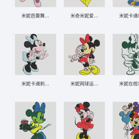
米妮芭蕾舞者形象 米妮 44-DST格式
米奇米妮爱心情侣图案 米奇和米妮
米妮卡通刺
米妮卡通刺绣形象 米妮 43-DST格式
米妮网球运动员形象 米妮 40-DS
米妮在梳妆