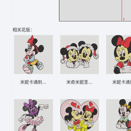
相关花版：
米妮卡通刺绣形象 米妮 45-DST格式
米奇米妮圣诞装扮 米奇和米妮的圣
米妮卡通形