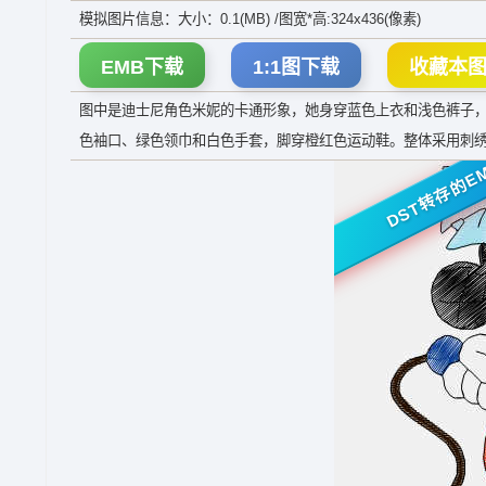
模拟图片信息：大小：0.1(MB) /图宽*高:324x436(像素)
EMB下载
1:1图下载
收藏本
图中是迪士尼角色米妮的卡通形象，她身穿蓝色上衣和浅色裤子
色袖口、绿色领巾和白色手套，脚穿橙红色运动鞋。整体采用刺
DST转存的E