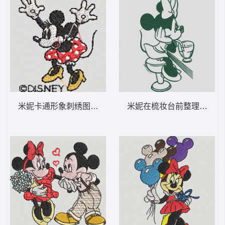
米妮卡通形象刺绣图案 米妮 47-DST格式
米妮在梳妆台前整理头发 米妮