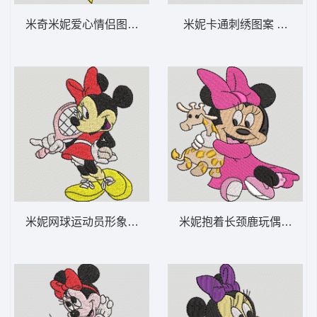
米奇米妮爱心情侣图案 米奇和米妮之心-DST
米妮卡通刺绣图案 米妮 宝宝
米妮网球运动员形象 米妮 40-DST格式
米妮抱着长颈鹿玩偶 米妮 26