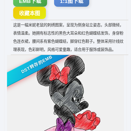
EMB下载
1:1图下载
收藏本图
这是一幅米妮老鼠的刺绣图案，呈现为侧身站立姿态，头部微倾，
表情温柔。她拥有标志性的黑色大耳朵和红色蝴蝶结发饰，身穿粉
色连衣裙，腰间系有紫色蝴蝶结，脚穿红色鞋子。整体采用针线纹
理表现，色彩鲜明，风格可爱童趣，适合用于服饰或装饰品。
DST转存的EMB