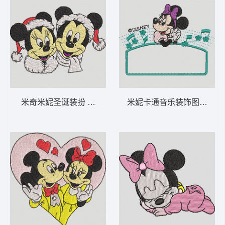
米奇米妮圣诞装扮 米奇和米妮的圣诞节-DST
米妮卡通音乐装饰图案 米妮 