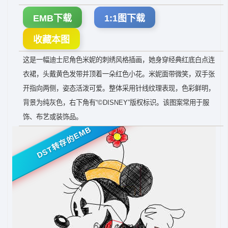
EMB下载
1:1图下载
收藏本图
这是一幅迪士尼角色米妮的刺绣风格插画，她身穿经典红底白点连
衣裙，头戴黄色发带并顶着一朵红色小花。米妮面带微笑，双手张
开指向两侧，姿态活泼可爱。整体采用针线纹理表现，色彩鲜明，
背景为纯灰色，右下角有“©DISNEY”版权标识。该图案常用于服
饰、布艺或装饰品。
DST转存的EMB