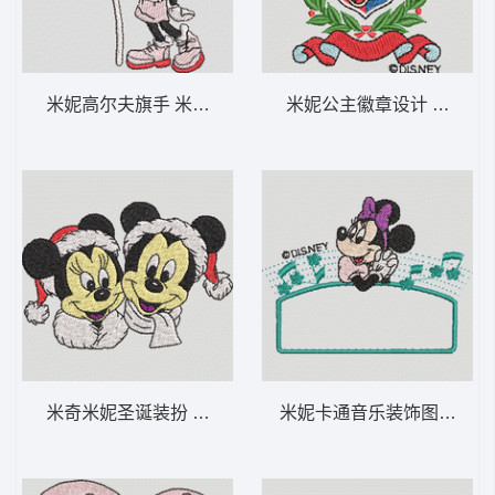
米妮高尔夫旗手 米妮 41-DST格式
米妮公主徽章设计 米妮 28
米奇米妮圣诞装扮 米奇和米妮的圣诞节-DST
米妮卡通音乐装饰图案 米妮 