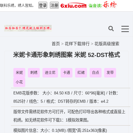
联科乐绣，绣人皆知。
首页
>
花样下载排行
>
花版高级搜索
米妮卡通形象刺绣图案 米妮 52-DST格式
米妮
刺绣
迪士尼
卡通
红裙
白点
发带
小花
EMB花版参数： 大小：84.50 KB / 尺寸：66*96[毫米] / 针数：
8525针 / 线色：5 / 格式：DST转存的EMB / 版本：e4.2
版带文件需绣花软件方可打开，可配色打印导出各种格式或直接上
机绣。如无绣花软件可下载1：1模拟效果图。
模拟图片信息：大小：0.1(MB) /图宽*高:251x363(像素)