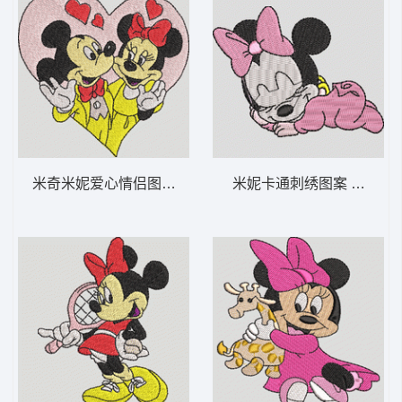
米奇米妮爱心情侣图案 米奇和米妮之心-DST
米妮卡通刺绣图案 米妮 宝宝