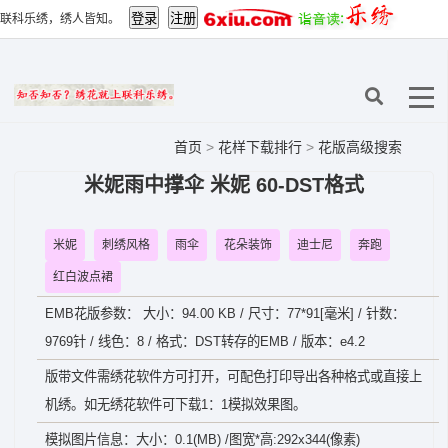
联科乐绣，绣人皆知。
首页
>
花样下载排行
>
花版高级搜索
米妮雨中撑伞 米妮 60-DST格式
米妮
刺绣风格
雨伞
花朵装饰
迪士尼
奔跑
红白波点裙
EMB花版参数： 大小：94.00 KB / 尺寸：77*91[毫米] / 针数：
9769针 / 线色：8 / 格式：DST转存的EMB / 版本：e4.2
版带文件需绣花软件方可打开，可配色打印导出各种格式或直接上
机绣。如无绣花软件可下载1：1模拟效果图。
模拟图片信息：大小：0.1(MB) /图宽*高:292x344(像素)