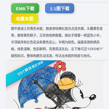
EMB下载
1:1图下载
收藏本图
图中是迪士尼角色米妮，她身穿经典红底白点连衣裙，头戴黄色发
带，脚穿黄色鞋子，正欢快地奔跑着。她右手撑着一把蓝色小伞，
伞顶装饰有红色花朵和黄色花心，伞柄为棕色。画面采用刺绣风
格，线条清晰、色彩鲜明，背景简洁灰白，左下角可见“©DISNEY”
版权标识。整体构图生动活泼，传达出米妮的俏皮与快乐。
DST转存的EMB