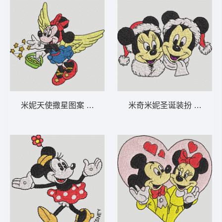
米妮天使撒星图案 米妮 54-DST格式
米奇米妮圣诞装扮 米奇和米