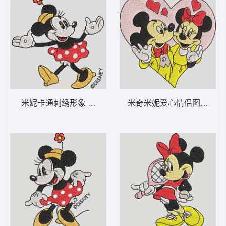
米妮卡通刺绣形象 米妮 53-DST格式
米奇米妮爱心情侣图案 米奇