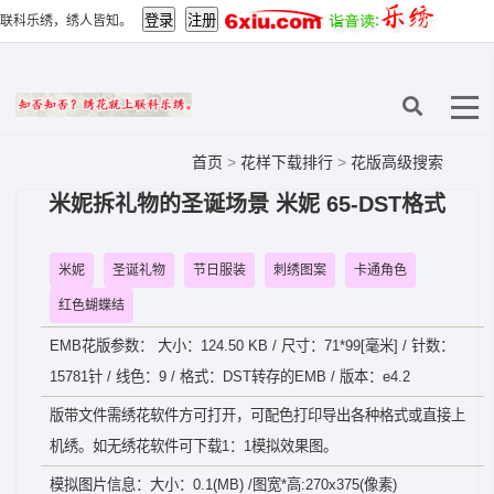
联科乐绣，绣人皆知。
首页
>
花样下载排行
>
花版高级搜索
米妮拆礼物的圣诞场景 米妮 65-DST格式
米妮
圣诞礼物
节日服装
刺绣图案
卡通角色
红色蝴蝶结
EMB花版参数： 大小：124.50 KB / 尺寸：71*99[毫米] / 针数：
15781针 / 线色：9 / 格式：DST转存的EMB / 版本：e4.2
版带文件需绣花软件方可打开，可配色打印导出各种格式或直接上
机绣。如无绣花软件可下载1：1模拟效果图。
模拟图片信息：大小：0.1(MB) /图宽*高:270x375(像素)