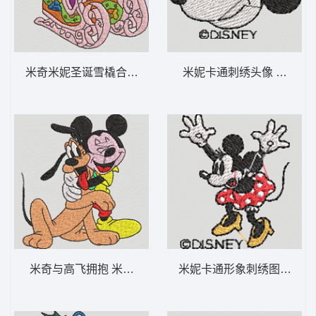
米奇米妮圣诞雪橇合影 米奇和米妮 2-DST格
米妮卡通刺绣头像 米妮 48
米奇与高飞拥抱 米奇和布鲁托-DST格式
米妮卡通形象刺绣图案 米妮 