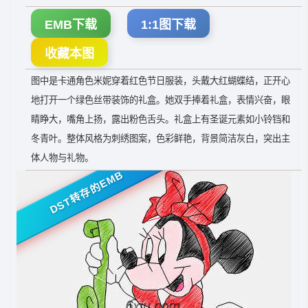
EMB下载
1:1图下载
收藏本图
图中是卡通角色米妮穿着红色节日服装，头戴大红蝴蝶结，正开心
地打开一个绿色丝带装饰的礼盒。她双手捧着礼盒，表情兴奋，眼
睛睁大，嘴角上扬，露出粉色舌头。礼盒上有圣诞元素如小铃铛和
冬青叶。整体风格为刺绣图案，色彩鲜艳，背景简洁灰白，突出主
体人物与礼物。
DST转存的EMB