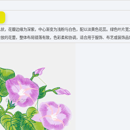
叭状，花瓣边缘为深紫，中心渐变为浅粉与白色，配以淡黄色花蕊。绿色叶片宽
待放的花蕾，整体布局错落有致，色彩柔和协调，适合用于服饰、布艺或装饰品