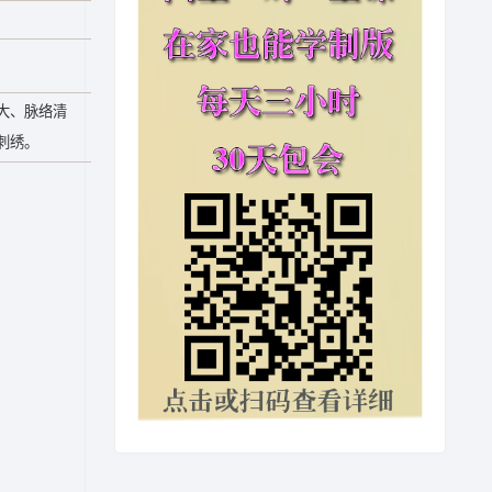
大、脉络清
刺绣。