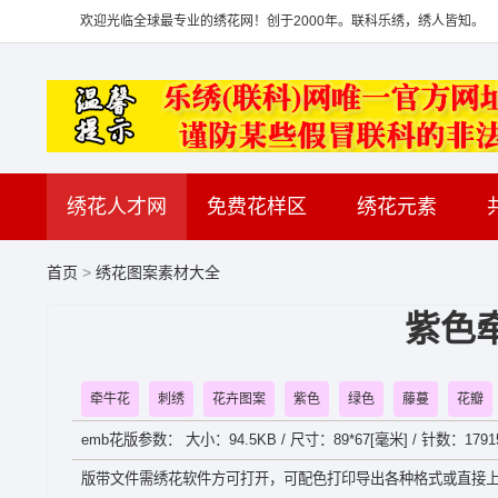
欢迎光临全球最专业的绣花网！创于2000年。联科乐绣，绣人皆知。
绣花人才网
免费花样区
绣花元素
首页
>
绣花图案素材大全
紫色
牵牛花
刺绣
花卉图案
紫色
绿色
藤蔓
花瓣
emb花版参数： 大小：94.5KB / 尺寸：89*67[毫米] / 针数：17915针
版带文件需绣花软件方可打开，可配色打印导出各种格式或直接上