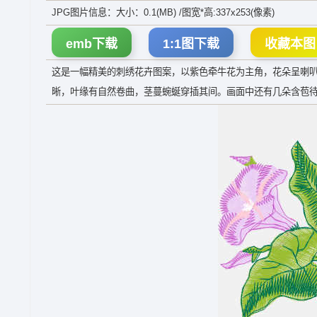
JPG图片信息：大小：0.1(MB) /图宽*高:337x253(像素)
emb下载
1:1图下载
收藏本图
这是一幅精美的刺绣花卉图案，以紫色牵牛花为主角，花朵呈喇
晰，叶缘有自然卷曲，茎蔓蜿蜒穿插其间。画面中还有几朵含苞