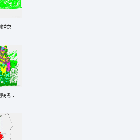
刺绣衣领设计图
刺绣熊站立图