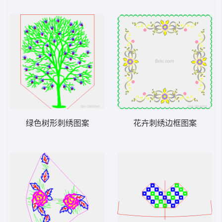
绿色树形刺绣图案
花卉刺绣边框图案