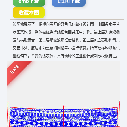
emb下载
1:1图下载
收藏本图
该图像展示了一幅横向展开的蓝色几何纹样设计图，由四条水平带
状图案构成，整体被红色虚线框包围并居中对称。最上层为连续椭
圆与拱形组合；第二层是波浪形锯齿结构；第三层包含菱形和箭头
交错排列；底层则为重复的网格与小圆点装饰。所有纹样均以蓝色
细线勾勒，背景为浅灰色，具有清晰的工业设计或刺绣模板特征。
EMB