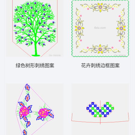
绿色树形刺绣图案
花卉刺绣边框图案