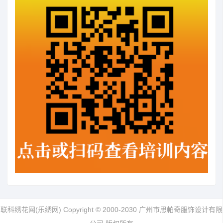
联科绣花网(乐绣网) Copyright © 2000-2030 广州市思帕奇服饰设计有限