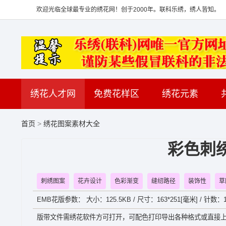
欢迎光临全球最专业的绣花网！创于2000年。联科乐绣，绣人皆知。
绣花人才网
免费花样区
绣花元素
首页
>
绣花图案素材大全
彩色刺
刺绣图案
花卉设计
色彩渐变
缝纫路径
装饰性
草
EMB花版参数： 大小：125.5KB / 尺寸：163*251[毫米] / 针数：14
版带文件需绣花软件方可打开，可配色打印导出各种格式或直接上