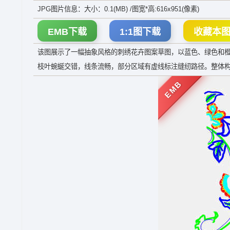
JPG图片信息：大小：0.1(MB) /图宽*高:616x951(像素)
EMB下载
1:1图下载
收藏本
该图展示了一幅抽象风格的刺绣花卉图案草图，以蓝色、绿色和
枝叶蜿蜒交错，线条流畅，部分区域有虚线标注缝纫路径。整体
EMB