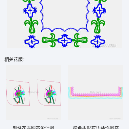
相关花版：
刺绣花卉图案设计图
粉色树形花边装饰图案