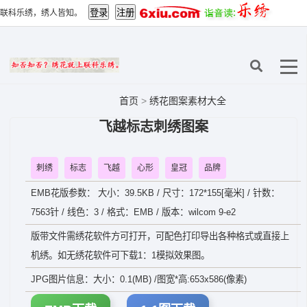
联科乐绣，绣人皆知。
首页
>
绣花图案素材大全
飞越标志刺绣图案
刺绣
标志
飞越
心形
皇冠
品牌
EMB花版参数： 大小：39.5KB / 尺寸：172*155[毫米] / 针数：
7563针 / 线色：3 / 格式：EMB / 版本：wilcom 9-e2
版带文件需绣花软件方可打开，可配色打印导出各种格式或直接上
机绣。如无绣花软件可下载1：1模拟效果图。
JPG图片信息：大小：0.1(MB) /图宽*高:653x586(像素)