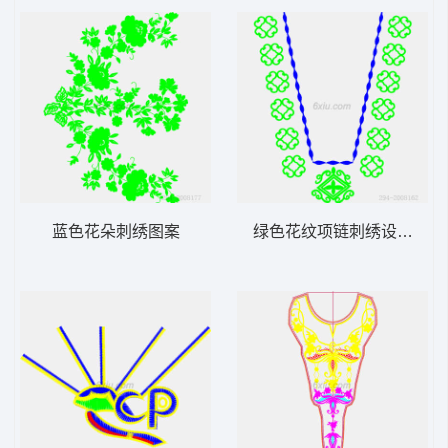
蓝色花朵刺绣图案
绿色花纹项链刺绣设计图