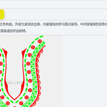
和红色构成。外层为波浪状边缘，内嵌锯齿纹样与圆点装饰，中间穿插绿色短条
于服装或纺织品刺绣。