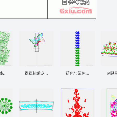
线描图案
蝴蝶刺绣设计图
蓝色与绿色蕾丝图案序列
刺绣