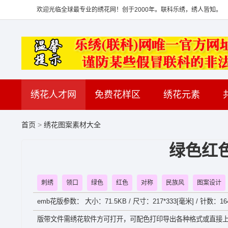
欢迎光临全球最专业的绣花网！创于2000年。联科乐绣，绣人皆知。
绣花人才网
免费花样区
绣花元素
首页
>
绣花图案素材大全
绿色红
刺绣
领口
绿色
红色
对称
民族风
图案设计
emb花版参数： 大小：71.5KB / 尺寸：217*333[毫米] / 针数：1648
版带文件需绣花软件方可打开，可配色打印导出各种格式或直接上