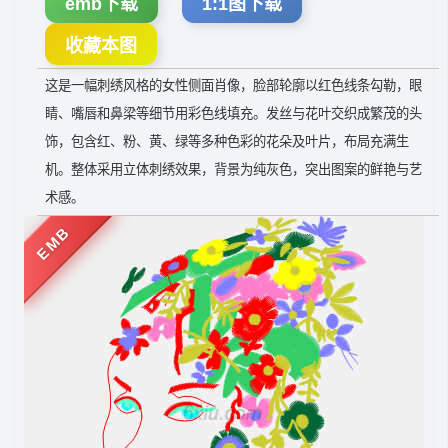
emb下载
1:1图下载
收藏本图
这是一幅刺绣风格的女性侧面肖像，脸部轮廓以红色线条勾勒，眼
睛、嘴唇和鼻梁等细节用彩色线填充。发丝与花叶交织成繁茂的头
饰，包含红、粉、黄、绿等多种色彩的花朵及叶片，布局充满生
机。整体采用立体刺绣效果，背景为纯灰色，突出图案的鲜艳与艺
术感。
EMB