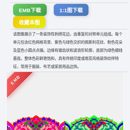
EMB下载
1:1图下载
收藏本图
该图像展示了一条装饰性刺绣花边，由重复的对称单元组成。每个
单元包含红色网格背景、紫色与绿色交织的佩斯利花纹、粉色花朵
及蓝色小圆点点缀。边缘有锯齿状和波浪形轮廓，底部为绿色细线
基底。整体色彩鲜艳饱和，具有传统印度或南亚风格装饰纹样特
征，常用于服装、布艺或家居用品边饰。
EMB