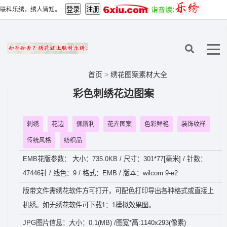
联科乐绣，绣人皆知。
首页
>
绣花图案素材大全
彩色刺绣花边图案
刺绣
花边
佩斯利
花卉图案
色彩鲜艳
装饰纹样
传统风格
纺织品
EMB花版参数： 大小：735.0KB / 尺寸：301*77[毫米] / 针数：
47446针 / 线色：9 / 格式：EMB / 版本：wilcom 9-e2
版带文件需绣花软件方可打开，可配色打印导出各种格式或直接上
机绣。如无绣花软件可下载1：1模拟效果图。
JPG图片信息：大小：0.1(MB) /图宽*高:1140x293(像素)