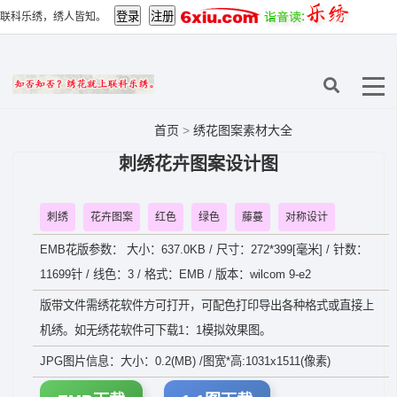
联科乐绣，绣人皆知。
首页
>
绣花图案素材大全
刺绣花卉图案设计图
刺绣
花卉图案
红色
绿色
藤蔓
对称设计
EMB花版参数： 大小：637.0KB / 尺寸：272*399[毫米] / 针数：
11699针 / 线色：3 / 格式：EMB / 版本：wilcom 9-e2
版带文件需绣花软件方可打开，可配色打印导出各种格式或直接上
机绣。如无绣花软件可下载1：1模拟效果图。
JPG图片信息：大小：0.2(MB) /图宽*高:1031x1511(像素)