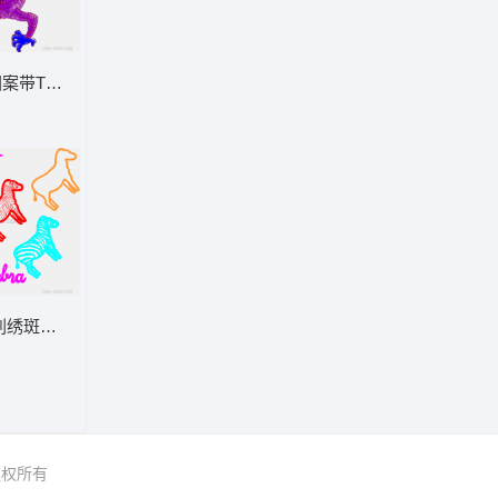
案带T07标识
刺绣斑马图案集合
 版权所有