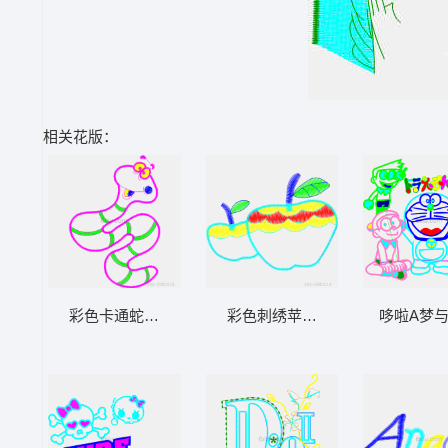
相关花版：
彩色卡通蛇图案
彩色刺绣苹果图案
哆啦A梦