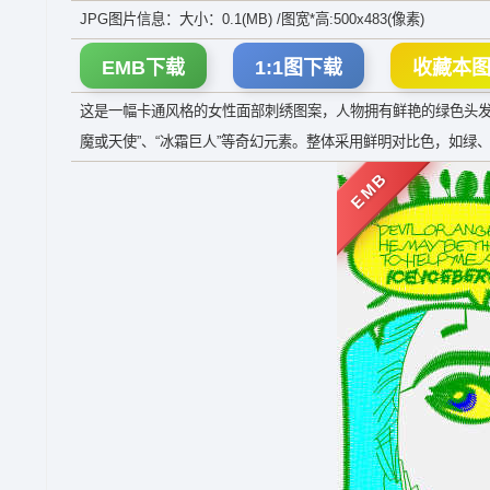
JPG图片信息：大小：0.1(MB) /图宽*高:500x483(像素)
EMB下载
1:1图下载
收藏本
这是一幅卡通风格的女性面部刺绣图案，人物拥有鲜艳的绿色头发
魔或天使”、“冰霜巨人”等奇幻元素。整体采用鲜明对比色，如
EMB