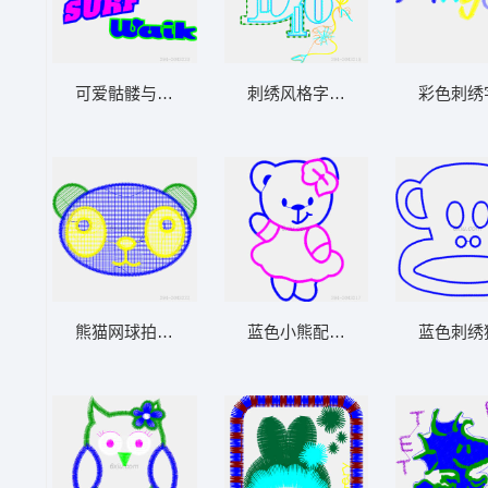
可爱骷髅与冲浪文字刺绣设计
刺绣风格字母与花卉装饰图案
彩色刺绣字母
熊猫网球拍图案
蓝色小熊配粉色装饰
蓝色刺绣