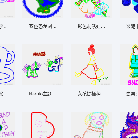
“Angel”
蓝色恐龙刺绣徽章
彩色刺绣娃娃与小猫
米妮
猴子头像图案
Naruto主题卡通马刺绣图案
女孩提桶种植物
史努