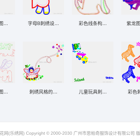
图案设计
字母B刺绣设计图
彩色线条构成的卡通狗
紫龙图
图案设计稿
刺绣风格的童话精灵与蜻蜓
儿童玩具刺绣图案
彩色
网(乐绣网) Copyright © 2000-2030 广州市思帕奇服饰设计有限公司