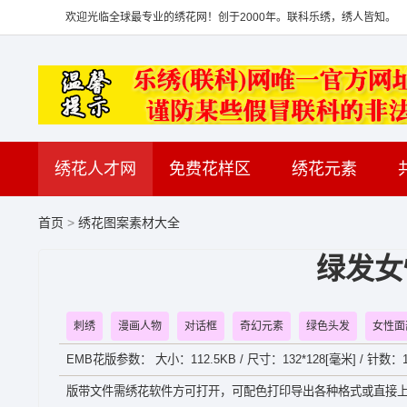
欢迎光临全球最专业的绣花网！创于2000年。联科乐绣，绣人皆知。
绣花人才网
免费花样区
绣花元素
首页
>
绣花图案素材大全
绿发女
刺绣
漫画人物
对话框
奇幻元素
绿色头发
女性面
EMB花版参数： 大小：112.5KB / 尺寸：132*128[毫米] / 针数：17
版带文件需绣花软件方可打开，可配色打印导出各种格式或直接上