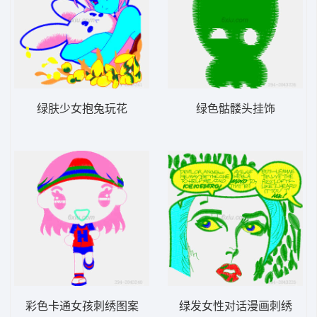
绿肤少女抱兔玩花
绿色骷髅头挂饰
彩色卡通女孩刺绣图案
绿发女性对话漫画刺绣