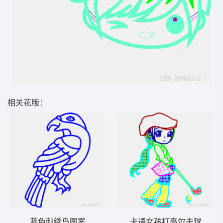
相关花版：
蓝色刺绣鸟图案
卡通女孩打高尔夫球