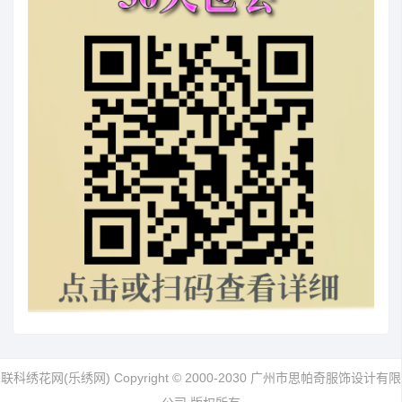
联科绣花网(乐绣网) Copyright © 2000-2030 广州市思帕奇服饰设计有限