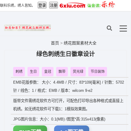
联科乐绣，绣人皆知。
首页
>
绣花图案素材大全
绿色刺绣生日徽章设计
刺绣
生日
皇冠
飘带
荧光绿
节日装饰
EMB花版参数： 大小：4.4MB / 尺寸：83*109[毫米] / 针数：5702
针 / 线色：1 / 格式：EMB / 版本：wilcom 9-e2
版带文件需绣花软件方可打开，可配色打印导出各种格式或直接上
机绣。如无绣花软件可下载1：1模拟效果图。
JPG图片信息：大小：0.1(MB) /图宽*高:315x413(像素)