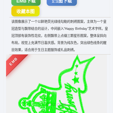
EMB下载
1:1图下载
收藏本图
该图像展示了一个以鲜艳荧光绿线勾勒的刺绣图案，主体为一个皇
冠造型与飘带结合的设计，中间嵌入“Happy Birthday”艺术字样。皇
冠顶部有装饰性花纹，右侧飘带上点缀三颗星形图案，整体呈斜向
布局，视觉上充满节日喜庆感。背景为纯灰色，突出绿色线条的醒
目效果，适合用于生日主题服饰或礼品刺绣。
EMB