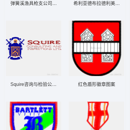
弹簧溪渔具枪支公司标志
希利亚德布拉德利美洲豹队
Squire咨询与检验公司徽标
红色盾形徽章图案