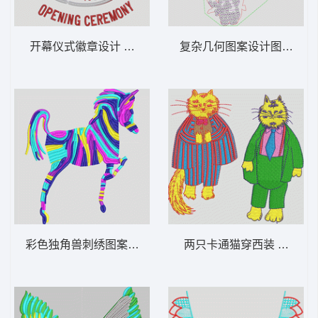
开幕仪式徽章设计 小鸟亮片丹顶鹤
复杂几何图案设计图 亮片
彩色独角兽刺绣图案 卡通斑马
两只卡通猫穿西装 卡通猫