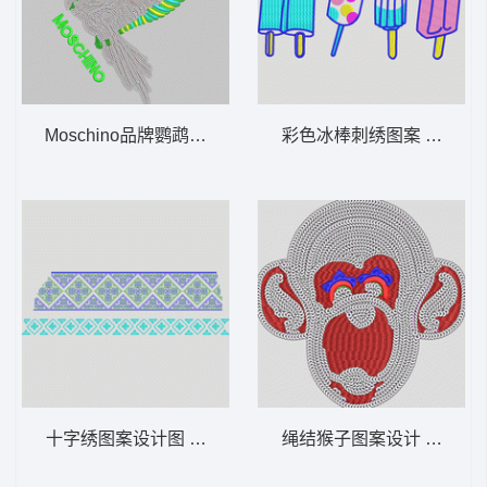
Moschino品牌鹦鹉刺绣设计图 亮片老鹰
彩色冰棒刺绣图案 卡通冰
十字绣图案设计图 十字绣调
绳结猴子图案设计 亮片猴