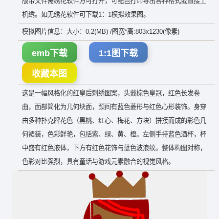
版带文件需绣花软件方可打开，可配色打印导出各种格式或直接上
机绣。如无绣花软件可下载1：1模拟效果图。
模拟图片信息：大小：0.2(MB) /图宽*高:803x1230(像素)
emb下载
1:1图下载
收藏本图
这是一幅风格化的红皇后刺绣图案，头戴棕色皇冠，红色长发卷
曲，面部简化为几何块面，颈间有蓝色菱形与红色心形装饰。身穿
由多种扑克牌花色（黑桃、红心、梅花、方块）拼接而成的彩色几
何裙装，色彩鲜艳，包括紫、绿、黄、橙。左侧手持蓝色酒杯，杯
中盛有红色液体，下方有红色花饰与蓝色波浪纹。整体构图对称，
色彩对比强烈，具有童话与游戏元素融合的视觉风格。