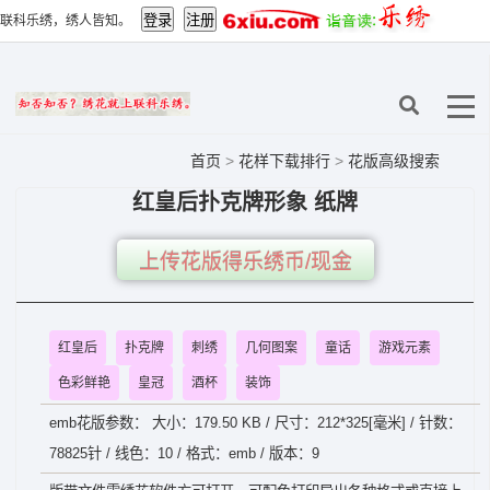
联科乐绣，绣人皆知。
首页
>
花样下载排行
>
花版高级搜索
红皇后扑克牌形象 纸牌
上传花版得乐绣币/现金
红皇后
扑克牌
刺绣
几何图案
童话
游戏元素
色彩鲜艳
皇冠
酒杯
装饰
emb花版参数： 大小：179.50 KB / 尺寸：212*325[毫米] / 针数：
78825针 / 线色：10 / 格式：emb / 版本：9