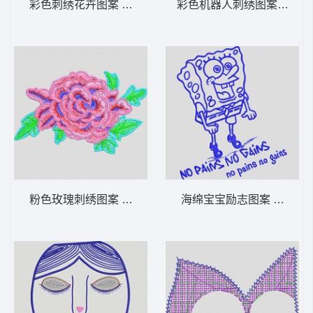
彩色刺绣花卉图案 亮片靓花朵
彩色机器人刺绣图案 卡通
粉色玫瑰刺绣图案 靓花朵
海绵宝宝励志图案 卡通海