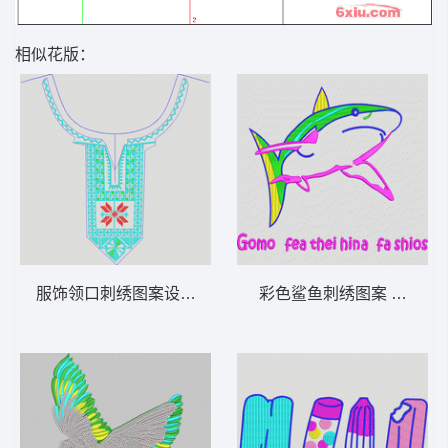
相似花版：
服饰领口刺绣图案设计图 十字绣领子
彩色鲨鱼刺绣图案 卡通鲨