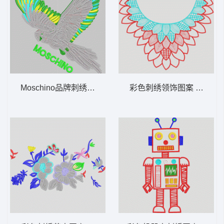
Moschino品牌刺绣鹦鹉设计图 亮片鹦鹉小鸟
彩色刺绣领饰图案 领着