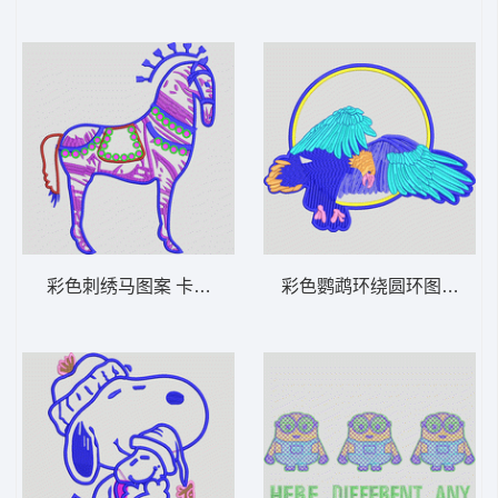
彩色刺绣马图案 卡通马
彩色鹦鹉环绕圆环图案 老