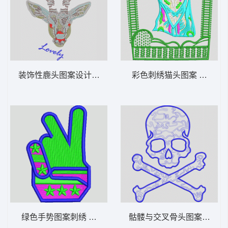
装饰性鹿头图案设计 亮片梅花鹿
彩色刺绣猫头图案 小狗
绿色手势图案刺绣 手指
骷髅与交叉骨头图案 骷髅