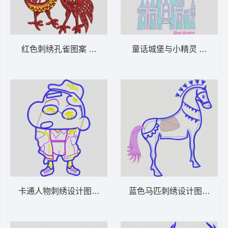
红色刺绣孔雀图案 两只火鸡
童话城堡与小精灵 毛巾绣
卡通人物刺绣设计图 卡通蜡笔小新
蓝色马匹刺绣设计图 毛巾