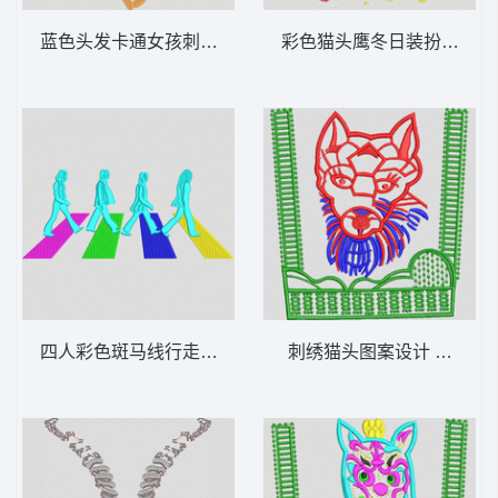
蓝色头发卡通女孩刺绣 美女
彩色猫头鹰冬日装扮 猫头
四人彩色斑马线行走 卡通行人过马路
刺绣猫头图案设计 小狗