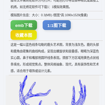
版带文件需绣花软件方可打开，可配色打印导出各种格式或直接上
机绣。如无绣花软件可下载1：1模拟效果图。
模拟图片信息：大小：0.3(MB) /图宽*高:1090x1529(像素)
emb下载
1:1图下载
收藏本图
这是一幅以蓝色线条勾勒的鹿头艺术图，背景为浅灰色。鹿的头部
和鹿角由密集的曲线构成，呈现出螺旋状和层叠感，眼睛为深蓝色
实心圆，鼻子和嘴部用圆环线条表现。颈部下方区域用黄色点状线
条填充，形成视觉焦点。整体风格抽象、现代，具有装饰性和艺术
感，适合用于墙饰或设计元素。