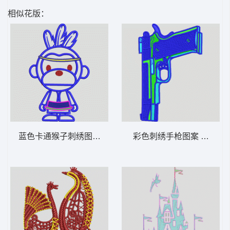
相似花版：
蓝色卡通猴子刺绣图案 大嘴猴
彩色刺绣手枪图案 卡通手