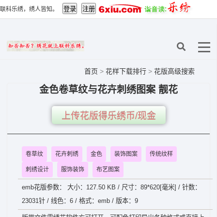
联科乐绣，绣人皆知。
首页
>
花样下载排行
>
花版高级搜索
金色卷草纹与花卉刺绣图案 靓花
上传花版得乐绣币/现金
卷草纹
花卉刺绣
金色
装饰图案
传统纹样
刺绣设计
服饰装饰
布艺图案
emb花版参数： 大小：127.50 KB / 尺寸：89*620[毫米] / 针数：
23031针 / 线色：6 / 格式：emb / 版本：9