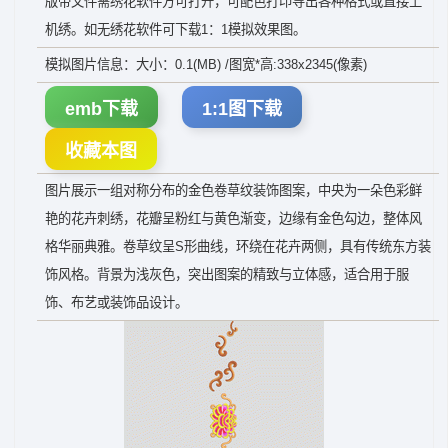
版带文件需绣花软件方可打开，可配色打印导出各种格式或直接上
机绣。如无绣花软件可下载1：1模拟效果图。
模拟图片信息：大小：0.1(MB) /图宽*高:338x2345(像素)
emb下载
1:1图下载
收藏本图
图片展示一组对称分布的金色卷草纹装饰图案，中央为一朵色彩鲜
艳的花卉刺绣，花瓣呈粉红与黄色渐变，边缘有金色勾边，整体风
格华丽典雅。卷草纹呈S形曲线，环绕在花卉两侧，具有传统东方装
饰风格。背景为浅灰色，突出图案的精致与立体感，适合用于服
饰、布艺或装饰品设计。