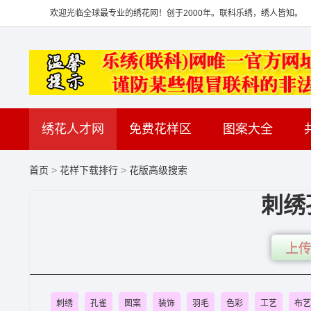
欢迎光临全球最专业的绣花网！创于2000年。联科乐绣，绣人皆知。
绣花人才网
免费花样区
图案大全
首页
>
花样下载排行
>
花版高级搜索
刺绣
上传
刺绣
孔雀
图案
装饰
羽毛
色彩
工艺
布艺