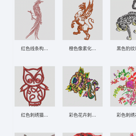
红色线条构成的鸟形图案 鸟
橙色像素化狮鹫图案 豹
黑色豹纹
红色刺绣猫头鹰图案 猫头鹰
彩色花卉刺绣图案 靓花
彩色刺绣