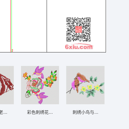
老虎头像 老虎
彩色刺绣花鸟图案 靓花 鸟
刺绣小鸟与花朵图案 鸟