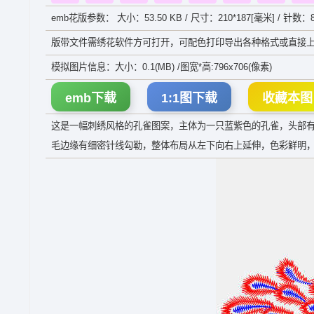
emb花版参数： 大小：53.50 KB / 尺寸：210*187[毫米] / 针数：8
版带文件需绣花软件方可打开，可配色打印导出各种格式或直接上
模拟图片信息：大小：0.1(MB) /图宽*高:796x706(像素)
emb下载
1:1图下载
收藏本图
这是一幅刺绣风格的孔雀图案，主体为一只蓝紫色的孔雀，头部
毛边缘有细密针线勾勒，整体布局从左下向右上延伸，色彩鲜明