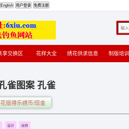
共享交换区
花样大全
绣花供求信息
制版培
孔雀图案 孔雀
花版得乐绣币/现金
设计
纹样