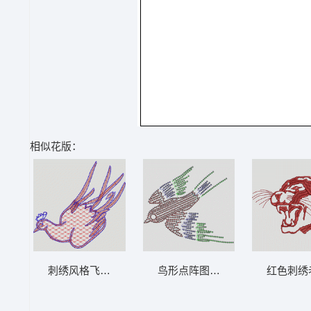
相似花版：
刺绣风格飞鸟图案 鸟
鸟形点阵图示 鸟
红色刺绣