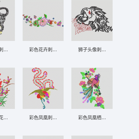
刺绣图案 老虎
彩色花卉刺绣图案 靓花
狮子头像刺绣设计 狮子
花卉图案 靓花
彩色凤凰刺绣图案 凤凰
彩色凤凰栖枝图 孔雀