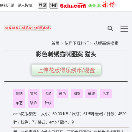
联科乐绣，绣人皆知。
首页
>
花样下载排行
>
花版高级搜索
彩色刺绣猫咪图案 猫头
上传花版得乐绣币/现金
刺绣
猫咪
卡通
彩色
图案
童趣
艺术
布艺
装饰
针线
emb花版参数： 大小：50.00 KB / 尺寸：61*58[毫米] / 针数：4520
针 / 线色：7 / 格式：emb / 版本：9