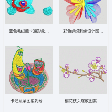
蓝色毛绒熊卡通形象 狗头
彩色蝴蝶刺绣设计图 蝴蝶
卡通蔬菜图案刺绣 海绵宝宝 派大星 卡通
樱花枝头绽放图案 梅花