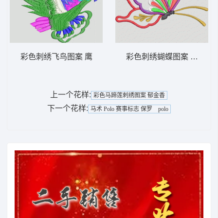
彩色刺绣飞鸟图案 鹰
彩色刺绣蝴蝶图案 蝴蝶
上一个花样:
彩色马蹄莲刺绣图案 郁金香
下一个花样:
马术 Polo 赛事标志 保罗 polo