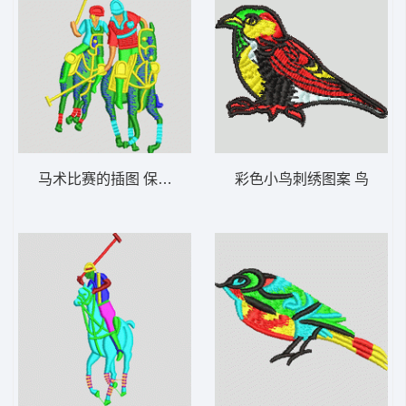
马术比赛的插图 保罗 polo 骑马 男装
彩色小鸟刺绣图案 鸟