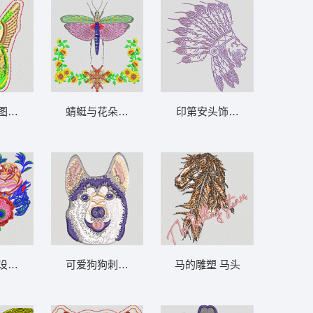
图案 鸟
蜻蜓与花朵的刺绣图案 蝴蝶
印第安头饰图案 狮头标 珠片
设计 玫瑰花
可爱狗狗刺绣图案 狗 哈士奇 二哈
马的雕塑 马头