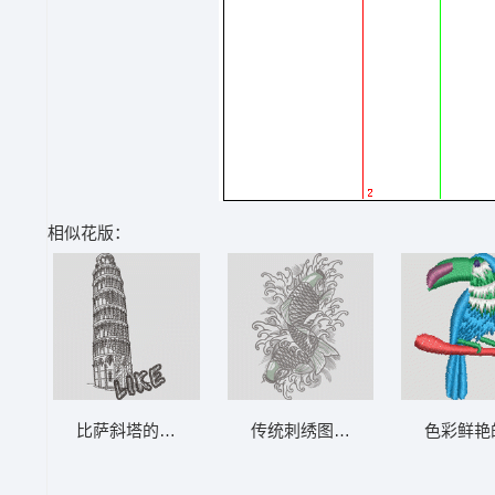
相似花版：
比萨斜塔的卡通形象 风景 比萨斜塔
传统刺绣图案 鱼 鲤鱼
色彩鲜艳