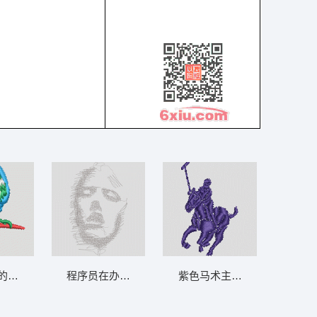
的卡通鸟 鹦鹉 鸟
程序员在办公室工作 人脸像
紫色马术主题 保罗 polo 骑马