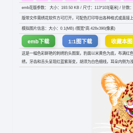
emb花版参数： 大小：193.50 KB / 尺寸：113*103[毫米] / 针数：
版带文件需绣花软件方可打开，可配色打印导出各种格式或直接上
模拟图片信息：大小：0.1(MB) /图宽*高:428x390(像素)
emb下载
1:1图下载
收藏本图
这是一幅色彩鲜艳的刺绣豹头图案，豹面以米黄色为底，布满红
绣，牙齿和舌头呈现红蓝紫渐变，胡须为白色细线，耳朵内侧为