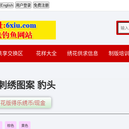
共享交换区
花样大全
绣花供求信息
制版培
刺绣图案 豹头
花版得乐绣币/现金
棕色
黄色