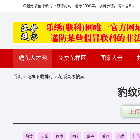
欢迎光临全球最专业的绣花网！创于2000年。联科乐绣，绣人皆知。
绣花人才网
免费花样区
图案大全
首页
>
花样下载排行
>
花版高级搜索
豹纹
上传
豹纹
刺绣
图案
眼睛
鼻子
嘴巴
毛发
红色