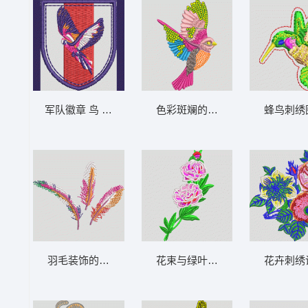
军队徽章 鸟 章标
色彩斑斓的鸟刺绣图案 鸟
蜂鸟刺绣
羽毛装饰的植物图案 羽毛
花束与绿叶的装饰 花朵
花卉刺绣