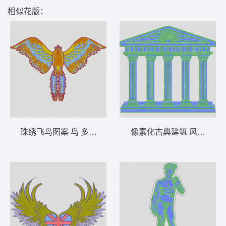
相似花版：
珠绣飞鸟图案 鸟 多色珠片
像素化古典建筑 风景 多色