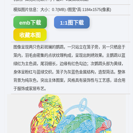
模拟图片信息：大小：0.7(MB) /图宽*高:1184x1575(像素)
emb下载
1:1图下载
收藏本图
图像呈现两只色彩斑斓的鹦鹉，一只站立在笼子旁，另一只栖息于
笼内，羽毛由密集的点状纹理构成，呈现出刺绣效果。主鹦鹉以蓝
绿红为主色调，尾羽细长，边缘有红色勾边；次鹦鹉头部为黄绿，
身体呈粉红与蓝绿交织。笼子为灰蓝色金属结构，造型简洁。整体
背景为纯灰色，突出主体图案，风格具有装饰性与工艺感，适合用
于服饰或家居布艺。