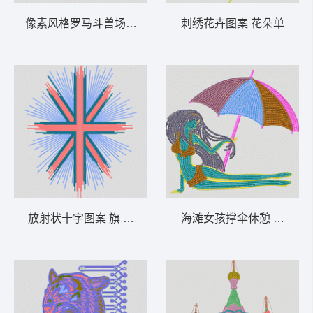
像素风格罗马斗兽场 风景 多色珠片 建筑 古
刺绣花卉图案 花朵单
放射状十字图案 旗 米字旗 多色珠片
海滩女孩撑伞休憩 伞 美女