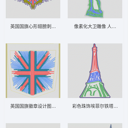
英国国旗心形翅膀刺绣 心形 多色珠片
像素化大卫雕像 人物 雕像
英国国旗徽章设计图 旗 米字旗 多色珠片
彩色珠饰埃菲尔铁塔图案 风