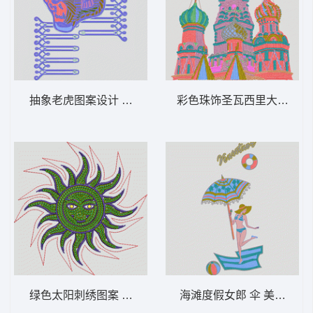
抽象老虎图案设计 虎头 多色珠片
彩色珠饰圣瓦西里大教堂 风
绿色太阳刺绣图案 太阳 多色珠片
海滩度假女郎 伞 美女 比基