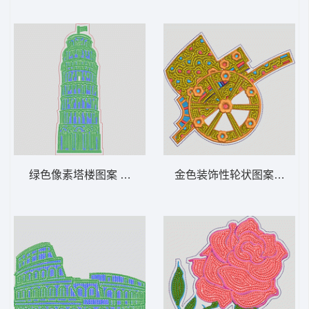
绿色像素塔楼图案 风景 多色珠片 建筑 比萨
金色装饰性轮状图案 车 老