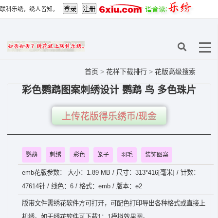
联科乐绣，绣人皆知。
首页
>
花样下载排行
>
花版高级搜索
彩色鹦鹉图案刺绣设计 鹦鹉 鸟 多色珠片
上传花版得乐绣币/现金
鹦鹉
刺绣
彩色
笼子
羽毛
装饰图案
emb花版参数： 大小：1.89 MB / 尺寸：313*416[毫米] / 针数：
47614针 / 线色：6 / 格式：emb / 版本：e2
版带文件需绣花软件方可打开，可配色打印导出各种格式或直接上
机绣。如无绣花软件可下载1：1模拟效果图。