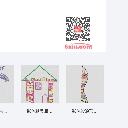
构成的抽象鸟形 鸟
彩色糖果屋装饰图案 建筑 家
彩色波浪形装饰图案 鱼