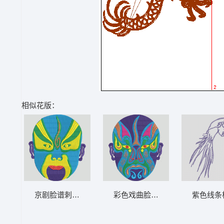
相似花版：
京剧脸谱刺绣图案 脸谱 京剧
彩色戏曲脸谱刺绣 脸谱 京剧
紫色线条