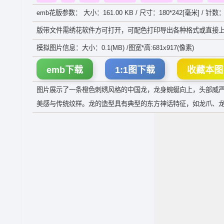
emb花版参数： 大小：161.00 KB / 尺寸：180*242[毫米] / 针数：
版带文件需绣花软件方可打开，可配色打印导出各种格式或直接上
模拟图片信息：大小：0.1(MB) /图宽*高:681x917(像素)
emb下载
1:1图下载
收藏本图
图片展示了一条橙色刺绣风格的中国龙，龙身蜿蜒向上，头部威
美感与传统纹样。龙的造型具有典型的东方神话特征，如龙爪、