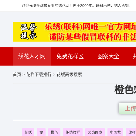
欢迎光临全球最专业的绣花网！创于2000年。联科乐绣，绣人皆知。
绣花人才网
免费花样区
图案大全
首页
>
花样下载排行
>
花版高级搜索
橙色
上传
刺绣
龙
橙色
传统纹样
装饰图案
中国龙
纹样