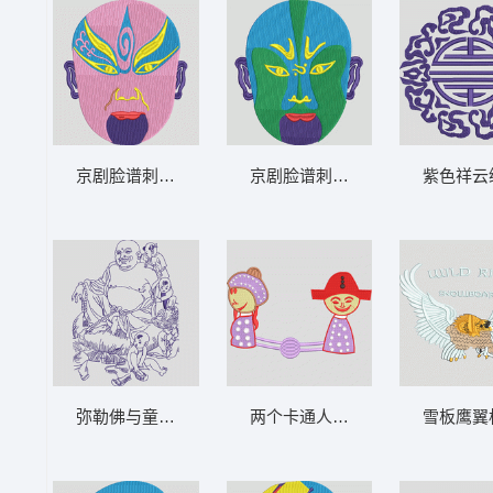
京剧脸谱刺绣图案 脸谱 京剧
京剧脸谱刺绣图案 脸谱 京剧
紫色祥云
弥勒佛与童子嬉戏图 人物 笑口常开 弥勒佛
两个卡通人物牵手图案 人物 中国风
雪板鹰翼