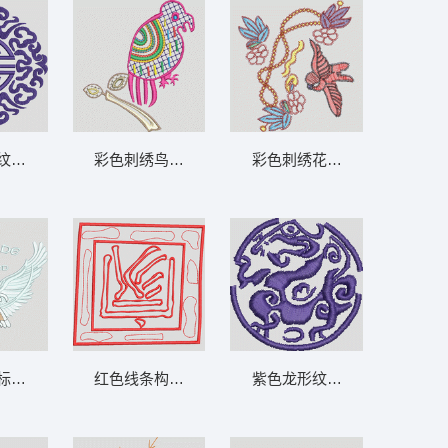
纹样圆形图案 古典 中国风
彩色刺绣鸟与勺子 鸟
彩色刺绣花卉图案 鸟
 新郎 新
标志 鹰
红色线条构成的抽象图案 字 家
紫色龙形纹样图案 龙