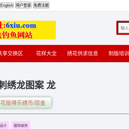
共享交换区
花样大全
绣花供求信息
制版培
刺绣龙图案 龙
花版得乐绣币/现金
设计
服饰装饰