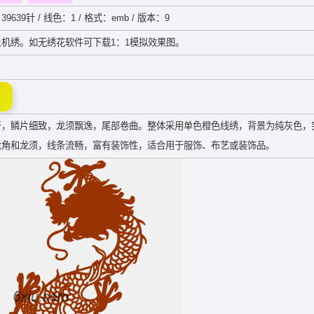
39639针 / 线色：1 / 格式：emb / 版本：9
机绣。如无绣花软件可下载1：1模拟效果图。
严，鳞片细致，龙须飘逸，尾部卷曲。整体采用单色橙色线绣，背景为纯灰色，
龙角和龙须，线条流畅，富有装饰性，适合用于服饰、布艺或装饰品。