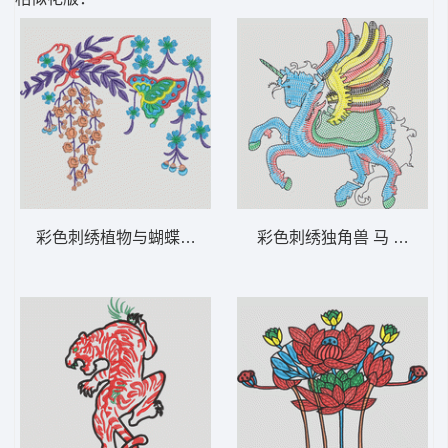
彩色刺绣植物与蝴蝶图案 蝴蝶花
彩色刺绣独角兽 马 飞马