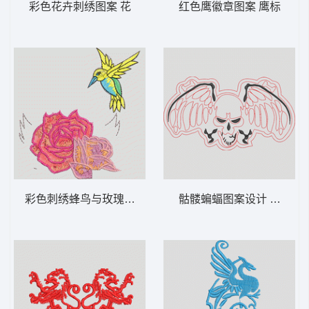
彩色花卉刺绣图案 花
红色鹰徽章图案 鹰标
彩色刺绣蜂鸟与玫瑰 鸟花
骷髅蝙蝠图案设计 骷髅