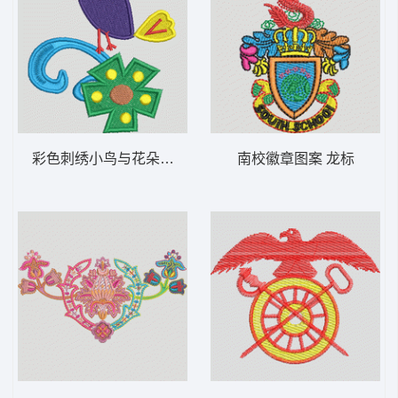
彩色刺绣小鸟与花朵 鸟
南校徽章图案 龙标