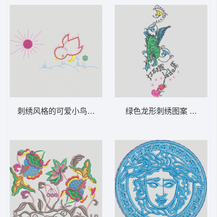
刺绣风格的可爱小鸟与太阳 鸡
绿色龙形刺绣图案 马 飞马