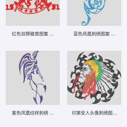
红色双狮徽章图案 狮标
蓝色凤凰刺绣图案 凤凰
紫色凤凰纹样刺绣 凤凰
印第安人头像刺绣图案 人物