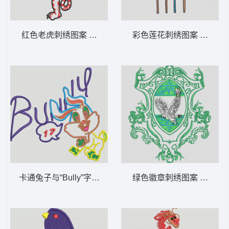
红色老虎刺绣图案 虎 老虎
彩色莲花刺绣图案 荷花
卡通兔子与“Bully”字样刺绣设计 兔子
绿色徽章刺绣图案 鹰标