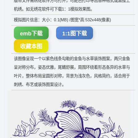
版带文件需绣花软件方可打开，可配色打印导出各种格式或直接上
机绣。如无绣花软件可下载1：1模拟效果图。
模拟图片信息：大小：0.1(MB) /图宽*高:532x448(像素)
emb下载
1:1图下载
收藏本图
该图像呈现一个以紫色线条勾勒的金鱼与水草装饰图案，两只金鱼
呈对称分布，姿态优雅，尾鳍舒展，周围环绕着形态各异的水草与
叶片，整体布局呈圆形对称，背景为浅灰色，风格简约，适合用于
刺绣、布艺或装饰图案设计。