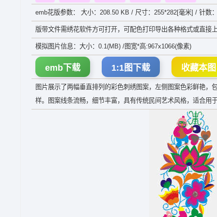
emb花版参数： 大小：208.50 KB / 尺寸：255*282[毫米] / 针数：
版带文件需绣花软件方可打开，可配色打印导出各种格式或直接上
模拟图片信息：大小：0.1(MB) /图宽*高:967x1066(像素)
emb下载
1:1图下载
收藏本图
图片展示了两幅垂直排列的彩色刺绣图案，左侧图案色彩鲜艳，
样。图案线条流畅，细节丰富，具有传统民间艺术风格，适合用