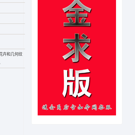
花卉和几何纹
。