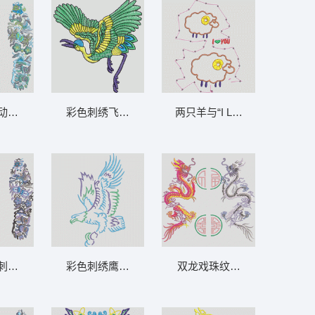
动物刺绣边框 鞋垫
彩色刺绣飞鸟图案 鹤
两只羊与“I LOVE YOU”图案 
刺绣边饰 鞋垫
彩色刺绣鹰图案 鹰
双龙戏珠纹样设计 龙