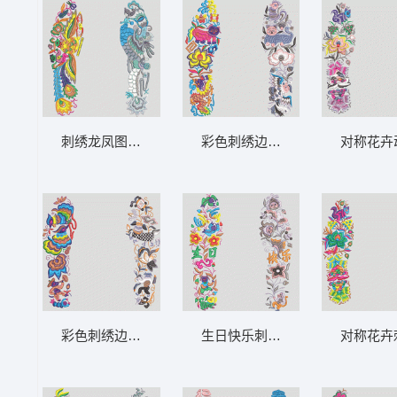
刺绣龙凤图案对比图 鞋垫
彩色刺绣边饰图案 鞋垫
对称花卉
彩色刺绣边框图案 鞋垫
生日快乐刺绣装饰 鞋垫
对称花卉