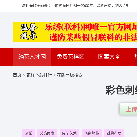
欢迎光临全球最专业的绣花网！创于2000年。联科乐绣，绣人皆知。
绣花人才网
免费花样区
图案大全
首页
>
花样下载排行
>
花版高级搜索
彩色刺
上传
刺绣
装饰图案
民间艺术
色彩鲜艳
对称布局