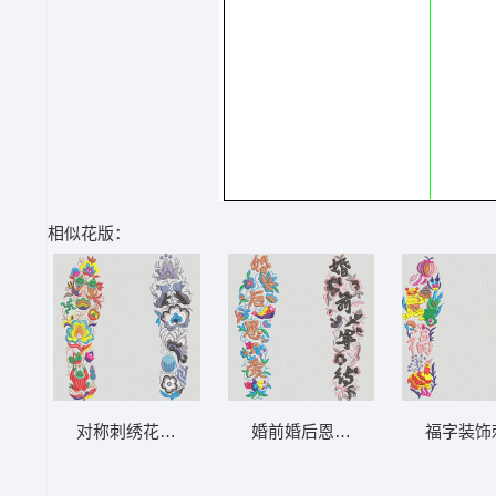
相似花版：
对称刺绣花卉图案 鞋垫
婚前婚后恩爱刺绣图案 鞋垫
福字装饰