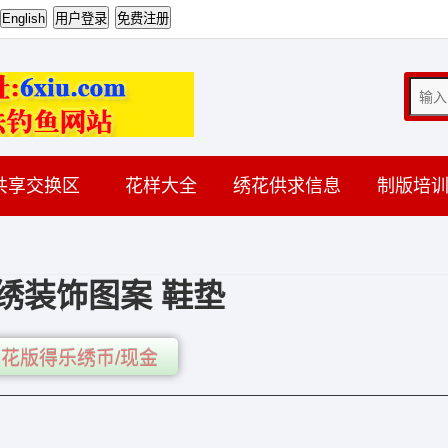
共享交换区
花样大全
绣花供求信息
制版培
绣装饰图案 鞋垫
花版得乐绣币/现金