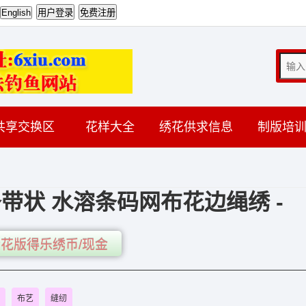
共享交换区
花样大全
绣花供求信息
制版培
带状 水溶条码网布花边绳绣 -
花版得乐绣币/现金
布艺
缝纫