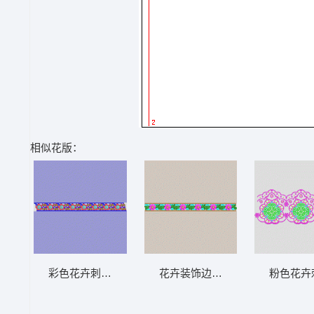
相似花版：
彩色花卉刺绣边饰图案 条带状 水溶条码网布
花卉装饰边框图案 条带状 水溶
粉色花卉