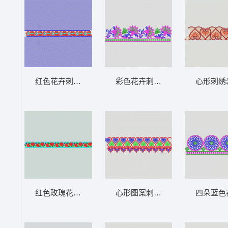
红色花卉刺绣边饰图案 条带状 水溶条码网布
彩色花卉刺绣边饰图案 条带状 
心形刺绣
红色玫瑰花边图案 条带状 水溶条码网布花边
心形图案刺绣花边 条带状 水溶
四朵蓝色