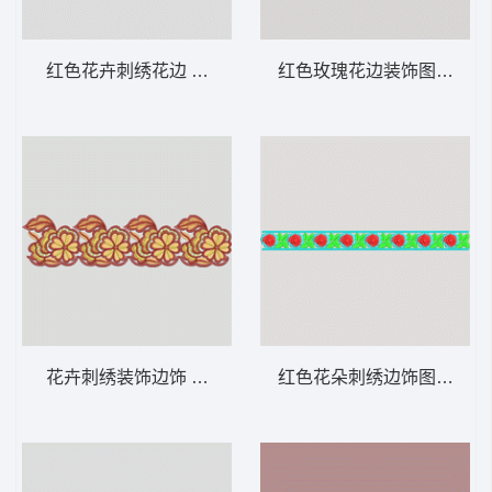
红色花卉刺绣花边 条带状 水溶条码网布花边
红色玫瑰花边装饰图案 条带
花卉刺绣装饰边饰 条带状 水溶条码网布花边
红色花朵刺绣边饰图案 条带