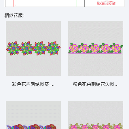
相似花版：
彩色花卉刺绣图案 条带状 水溶条码网布花边
粉色花朵刺绣花边图案 条带