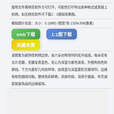
版带文件需绣花软件方可打开，可配色打印导出各种格式或直接上
机绣。如无绣花软件可下载1：1模拟效果图。
模拟图片信息：大小：0.1(MB) /图宽*高:1328x308(像素)
emb下载
1:1图下载
收藏本图
该图案为装饰性刺绣边饰，由六朵对称排列的花卉组成，每朵花有
五片花瓣，花瓣呈青蓝色，花心为深蓝与紫色渐变，外圈有棕色轮
廓线。下方为菱形几何纹样带，由青蓝与深蓝菱形交替排列，边缘
有棕色细线勾勒。整体色彩鲜艳，风格传统，适用于服装、布艺或
家居装饰品的边缘装饰。