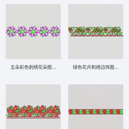
五朵彩色刺绣花朵图案 条带状 水溶条码网布
绿色花卉刺绣边饰图案 条带