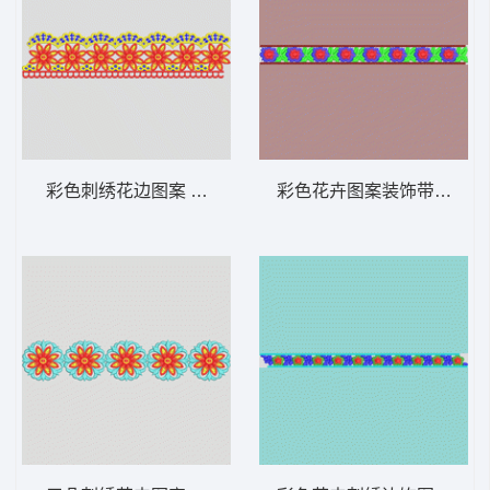
彩色刺绣花边图案 条带状 水溶条码网布花边
彩色花卉图案装饰带 条带状