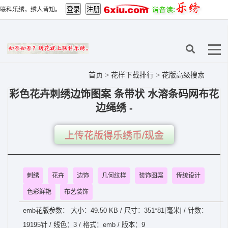
联科乐绣，绣人皆知。
首页
>
花样下载排行
>
花版高级搜索
彩色花卉刺绣边饰图案 条带状 水溶条码网布花
边绳绣 -
上传花版得乐绣币/现金
刺绣
花卉
边饰
几何纹样
装饰图案
传统设计
色彩鲜艳
布艺装饰
emb花版参数： 大小：49.50 KB / 尺寸：351*81[毫米] / 针数：
19195针 / 线色：3 / 格式：emb / 版本：9