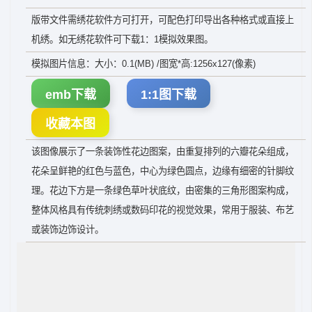
版带文件需绣花软件方可打开，可配色打印导出各种格式或直接上
机绣。如无绣花软件可下载1：1模拟效果图。
模拟图片信息：大小：0.1(MB) /图宽*高:1256x127(像素)
emb下载
1:1图下载
收藏本图
该图像展示了一条装饰性花边图案，由重复排列的六瓣花朵组成，
花朵呈鲜艳的红色与蓝色，中心为绿色圆点，边缘有细密的针脚纹
理。花边下方是一条绿色草叶状底纹，由密集的三角形图案构成，
整体风格具有传统刺绣或数码印花的视觉效果，常用于服装、布艺
或装饰边饰设计。