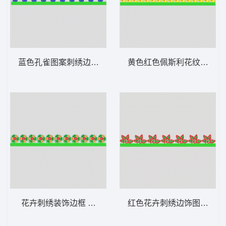
蓝色孔雀图案刺绣边饰 条带状 水溶条码网布
黄色红色佩斯利花纹装饰带 
花卉刺绣装饰边框 条带状 水溶条码网布花边
红色花卉刺绣边饰图案 条带