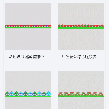
彩色波浪图案装饰带 条带状 水溶条码网布花
红色花朵绿色底纹装饰边 条