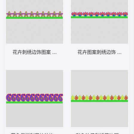
花卉刺绣边饰图案 条带状 水溶条码网布花边
花卉图案刺绣边饰 条带状