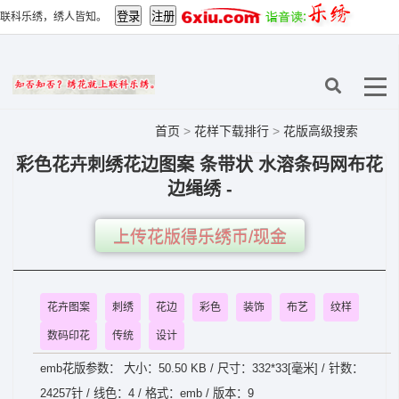
联科乐绣，绣人皆知。
首页
>
花样下载排行
>
花版高级搜索
彩色花卉刺绣花边图案 条带状 水溶条码网布花
边绳绣 -
上传花版得乐绣币/现金
花卉图案
刺绣
花边
彩色
装饰
布艺
纹样
数码印花
传统
设计
emb花版参数： 大小：50.50 KB / 尺寸：332*33[毫米] / 针数：
24257针 / 线色：4 / 格式：emb / 版本：9