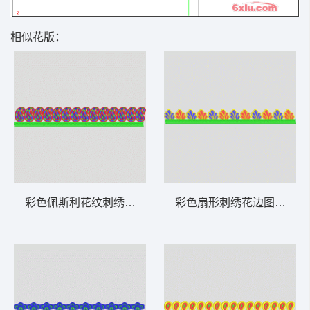
相似花版：
彩色佩斯利花纹刺绣边饰 条带状 水溶条码网
彩色扇形刺绣花边图案 条带