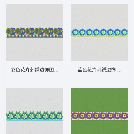
彩色花卉刺绣边饰图案 条带状 水溶条码网布
蓝色花卉刺绣边饰 条带状