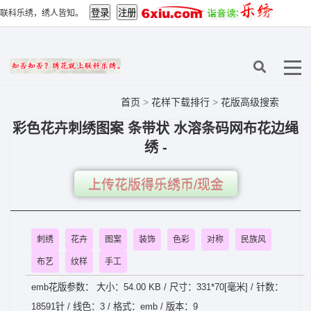
联科乐绣，绣人皆知。
首页
>
花样下载排行
>
花版高级搜索
彩色花卉刺绣图案 条带状 水溶条码网布花边绳
绣 -
上传花版得乐绣币/现金
刺绣
花卉
图案
装饰
色彩
对称
民族风
布艺
纹样
手工
emb花版参数： 大小：54.00 KB / 尺寸：331*70[毫米] / 针数：
18591针 / 线色：3 / 格式：emb / 版本：9