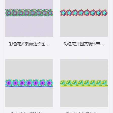
彩色花卉刺绣边饰图案 条带状 水溶条码网布
彩色花卉图案装饰带 条带状