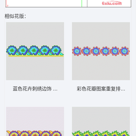
相似花版：
蓝色花卉刺绣边饰 条带状 水溶条码网布花边
彩色花瓣图案重复排列 条带