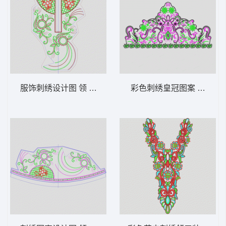
服饰刺绣设计图 领 衣边下摆 中东阿拉伯 泰
彩色刺绣皇冠图案 领 衣边