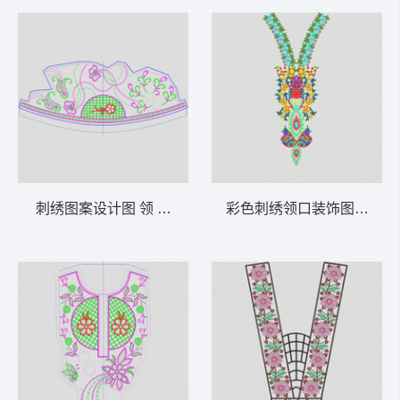
刺绣图案设计图 领 衣边下摆 中东阿拉伯 泰
彩色刺绣领口装饰图案 领 