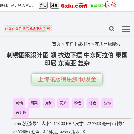
联科乐绣，绣人皆知。
首页
>
花样下载排行
>
花版高级搜索
刺绣图案设计图 领 衣边下摆 中东阿拉伯 泰国
印尼 东南亚 复杂
上传花版得乐绣币/现金
刺绣
图案
对称
花卉
粉色
棕色
装饰
设计图
emb花版参数： 大小：448.00 KB / 尺寸：727*363[毫米] / 针数：
44064针 / 线色：4 / 格式：emb / 版本：9