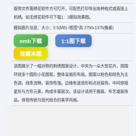
版带文件需绣花软件方可打开，可配色打印导出各种格式或直接上
机绣。如无绣花软件可下载1：1模拟效果图。
模拟图片信息：大小：0.5(MB) /图宽*高:2750x1375(像素)
emb下载
1:1图下载
收藏本图
该图展示了一幅对称的刺绣图案设计，中央为一朵大型花卉，周围
环绕多个圆形小花图案，整体呈扇形布局。图案以粉色和棕色为主
色调，线条流畅，装饰性强。边缘有波浪形和点状装饰，中间穿插
星形与方形元素，构成丰富层次。该设计适用于服装、布艺或装饰
品，体现传统与现代结合的美学风格。