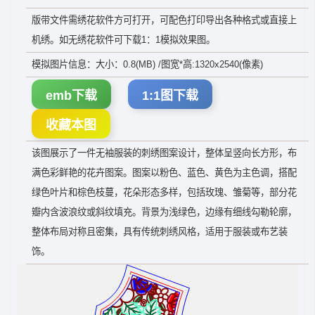
版带文件需绣花软件方可打开，可配色打印导出各种格式或直接上
机绣。如无绣花软件可下载1：1模拟效果图。
模拟图片信息：大小：0.8(MB) /图宽*高:1320x2540(像素)
emb下载
1:1图下载
收藏本图
该图展示了一件无袖服装的刺绣图案设计，整体呈竖向长方形，布
满色彩鲜艳的花卉图案。图案以粉色、蓝色、黄色为主色调，搭配
绿色叶片和棕色枝蔓，花朵形态多样，包括玫瑰、雏菊等，部分花
瓣内含波浪纹或斜纹填充。背景为浅绿色，边缘有细线勾勒轮廓，
整体布局对称且密集，具有传统刺绣风格，适用于服装或布艺装
饰。