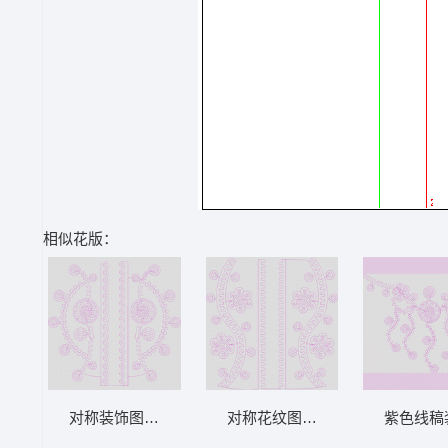
相似花版：
对称装饰图案设计图 绳绣 盘带 链目绣 特种
对称花纹图案设计图 绳绣 盘带 链
紫色线稿