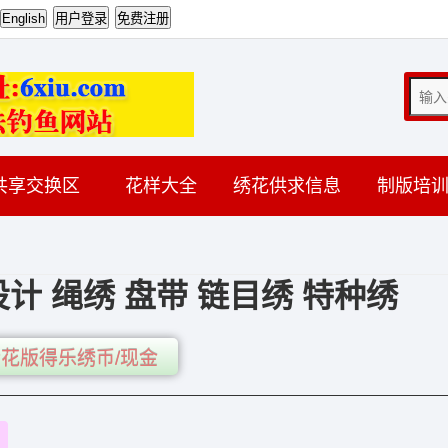
共享交换区
花样大全
绣花供求信息
制版培
计 绳绣 盘带 链目绣 特种绣
花版得乐绣币/现金