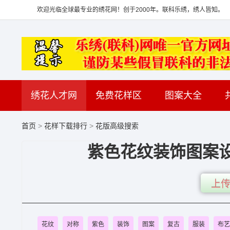
欢迎光临全球最专业的绣花网！创于2000年。联科乐绣，绣人皆知。
绣花人才网
免费花样区
图案大全
首页
>
花样下载排行
>
花版高级搜索
紫色花纹装饰图案设
上传
花纹
对称
紫色
装饰
图案
复古
服装
布艺