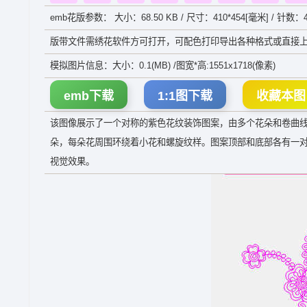
emb花版参数： 大小：68.50 KB / 尺寸：410*454[毫米] / 针数：4
版带文件需绣花软件方可打开，可配色打印导出各种格式或直接上
模拟图片信息：大小：0.1(MB) /图宽*高:1551x1718(像素)
emb下载
1:1图下载
收藏本图
该图像展示了一个对称的紫色花纹装饰图案，由多个花朵和卷曲
朵，每朵花周围环绕着小花和螺旋纹样。图案顶部和底部各有一
视觉效果。