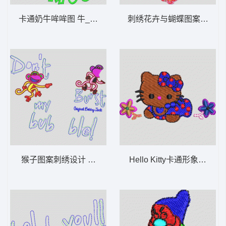
卡通奶牛哞哞图 牛_卡通贴布
刺绣花卉与蝴蝶图案 蝴蝶_
猴子图案刺绣设计 猴子_卡通贴布
Hello Kitty卡通形象刺绣图案 