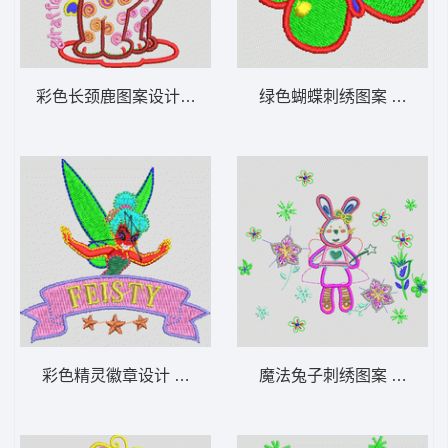
彩色长颈鹿图案设计 长颈鹿_卡通贴布
绿色蝴蝶刺绣图案 蝴蝶_
彩色精灵徽章设计 公主_卡通贴布
魔法兔子刺绣图案 兔_卡