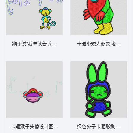
猴子说“我早就告诉你了！” 猴子_卡通贴布
卡通小矮人形象 老人_卡
卡通猴子头像设计图 猴子_卡通贴布
绿色兔子卡通形象 兔_卡