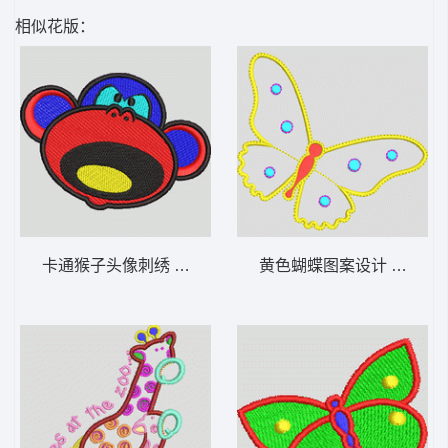
相似花版：
卡通猴子头像刺绣 猴子_卡通贴布
黄色蝴蝶图案设计 蝴蝶_