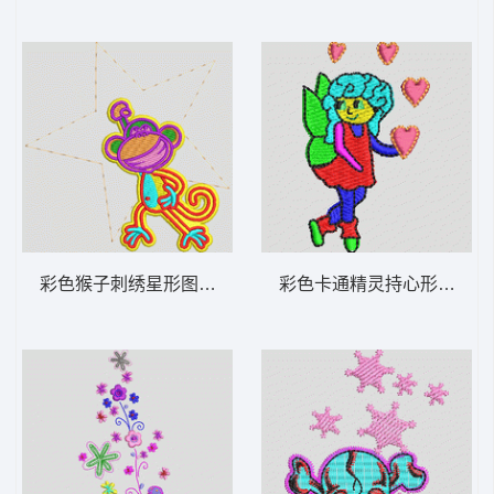
彩色猴子刺绣星形图案 猴子_卡通贴布
彩色卡通精灵持心形 天使_