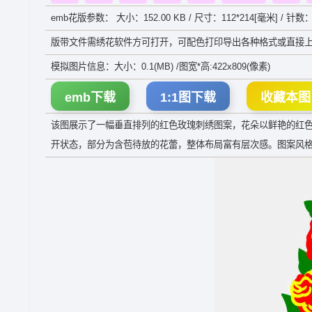
emb花版参数： 大小：152.00 KB / 尺寸：112*214[毫米] / 针数：
版带文件需绣花软件方可打开，可配色打印导出各种格式或直接上
模拟图片信息：大小：0.1(MB) /图宽*高:422x809(像素)
emb下载
1:1图下载
收藏本图
该图展示了一幅垂直排列的红色玫瑰刺绣图案，花朵以鲜艳的红
开状态，部分为含苞待放的花蕾，整体布局富有层次感。图案风