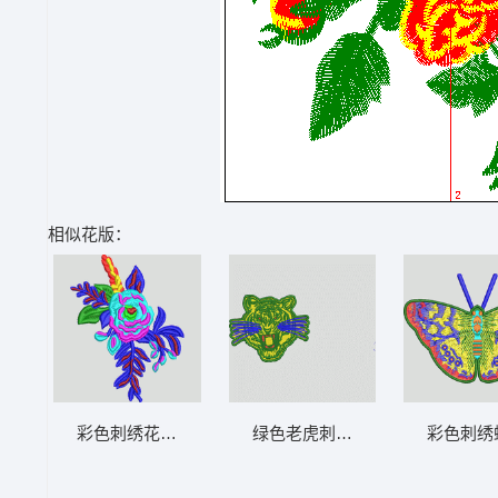
相似花版：
彩色刺绣花卉图案 靓花
绿色老虎刺绣徽章 虎头
彩色刺绣