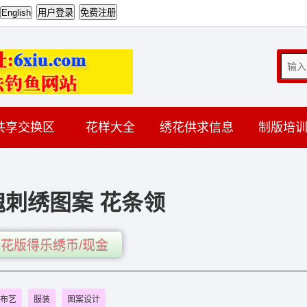
共享交换区
花样大全
绣花供求信息
制版培
瑰刺绣图案 花条领
花版得乐绣币/现金
布艺
服装
图案设计