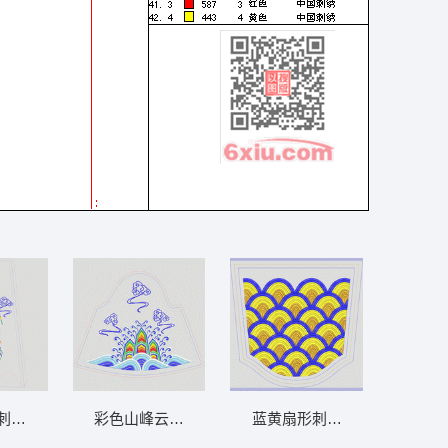
之29_龙凤
刺绣设计图 新娘装全套32之25_龙凤
彩色山峰云海图案 新娘装全套32之21_龙凤婚
蓝黄扇形刺绣图案 新娘装全套3