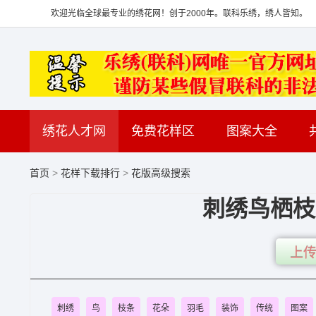
欢迎光临全球最专业的绣花网！创于2000年。联科乐绣，绣人皆知。
绣花人才网
免费花样区
图案大全
首页
>
花样下载排行
>
花版高级搜索
刺绣鸟栖枝
上传
刺绣
鸟
枝条
花朵
羽毛
装饰
传统
图案