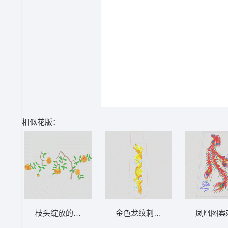
相似花版：
枝头绽放的黄色花朵 墙布 背景墙 壁画
金色龙纹刺绣装饰带 新娘装全套32
凤凰图案