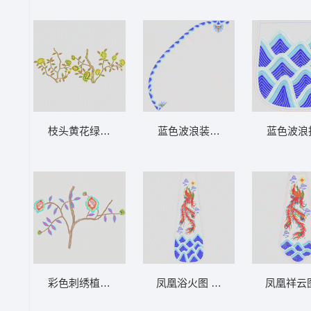
枝头黄花绿叶图 墙布 背景墙 壁画
蓝色波浪装饰图案 新娘装全套32之
蓝色波浪
彩色刺绣植物图案 墙布 背景墙 壁画
凤凰浴火图 新娘装全套32之27_
凤凰祥云图