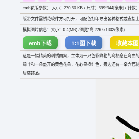
emb花版参数： 大小：270.50 KB / 尺寸：599*344[毫米] / 针数：
版带文件需绣花软件方可打开，可配色打印导出各种格式或直接上
模拟图片信息：大小：0.4(MB) /图宽*高:2267x1302(像素)
emb下载
1:1图下载
收藏本图
这是一幅精美的刺绣图案，主体为一只色彩鲜艳的鸟栖息在弯曲
绿叶和一朵盛开的黄色花朵，花心呈橙红色，旁边还有一朵含苞
居装饰品。