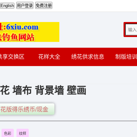
共享交换区
花样大全
绣花供求信息
制版培
花 墙布 背景墙 壁画
花版得乐绣币/现金
色彩
纹样