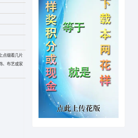
上点缀着几片
饰、布艺或家