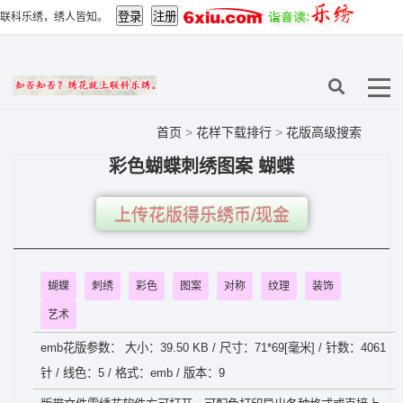
联科乐绣，绣人皆知。
首页
>
花样下载排行
>
花版高级搜索
彩色蝴蝶刺绣图案 蝴蝶
上传花版得乐绣币/现金
蝴蝶
刺绣
彩色
图案
对称
纹理
装饰
艺术
emb花版参数： 大小：39.50 KB / 尺寸：71*69[毫米] / 针数：4061
针 / 线色：5 / 格式：emb / 版本：9