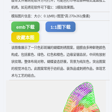
版带文件需绣花软件方可打开，可配色打印导出各种格式或直接上
机绣。如无绣花软件可下载1：1模拟效果图。
模拟图片信息：大小：0.1(MB) /图宽*高:270x261(像素)
emb下载
1:1图下载
收藏本图
该图像展示了一只色彩斑斓的蝴蝶刺绣图案，翅膀由多种鲜艳颜色
构成，包括紫色、绿色、红色和橙色，边缘呈锯齿状，中间有放射
状纹理。整体布局对称，蝴蝶姿态舒展，背景为纯灰色，突出图案
的视觉冲击力。此图案常用于纺织品、装饰品或刺绣作品，体现艺
术与工艺的结合。