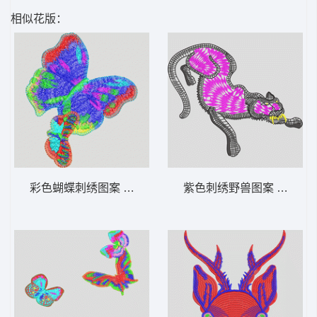
相似花版：
彩色蝴蝶刺绣图案 蝴蝶
紫色刺绣野兽图案 卡通豹