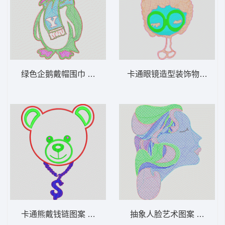
绿色企鹅戴帽围巾 麻将绣企鹅
卡通眼镜造型装饰物 毛巾
卡通熊戴钱链图案 小熊
抽象人脸艺术图案 毛巾绣