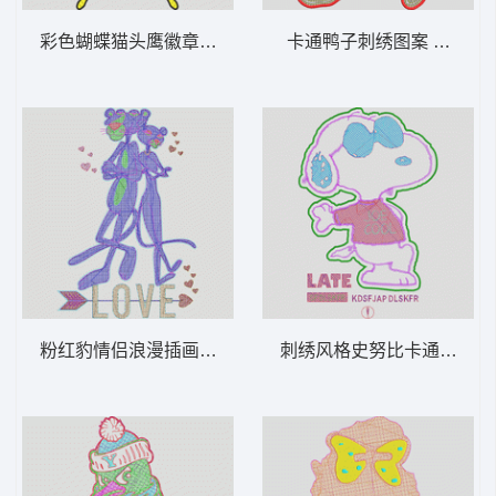
彩色蝴蝶猫头鹰徽章 猫头鹰
卡通鸭子刺绣图案 亮片唐
粉红豹情侣浪漫插画 毛巾绣迪斯尼跳跳虎
刺绣风格史努比卡通形象 