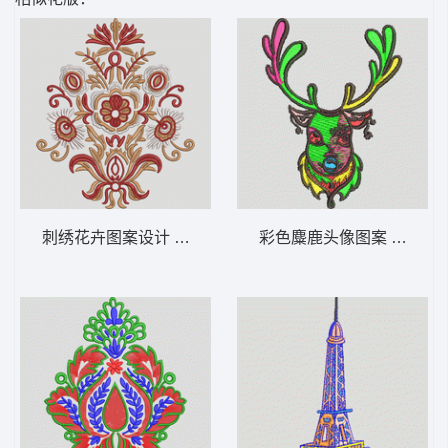
刺绣花卉图案设计 抱枕
彩色麋鹿头像图案 梅花鹿