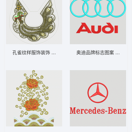
孔雀纹样服饰装饰 凤凰新娘装
奥迪品牌标志图案 汽车标志a