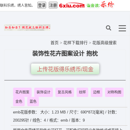
联科乐绣，绣人皆知。
首页
>
花样下载排行
>
花版高级搜索
装饰性花卉图案设计 抱枕
上传花版得乐绣币/现金
花卉图案
装饰设计
复古风格
纹样
边框
对称构图
金色
蓝色
emb花版参数： 大小：1.23 MB / 尺寸：690*872[毫米] / 针数：
200295针 / 线色：4 / 格式：emb / 版本：9