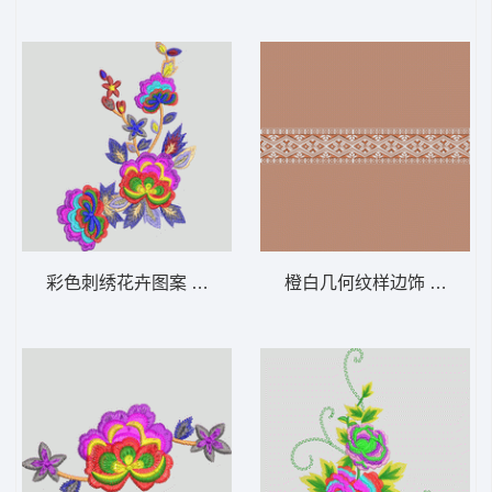
彩色刺绣花卉图案 靓花
橙白几何纹样边饰 条码