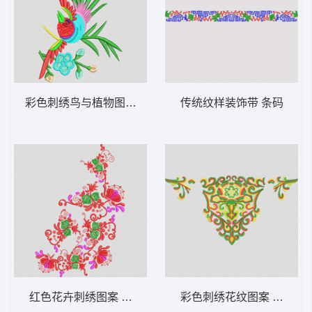
彩色刺绣鸟与植物图案 小鸟
传统纹样装饰带 条码
红色花卉刺绣图案 靓花
彩色刺绣花纹图案 衣服的