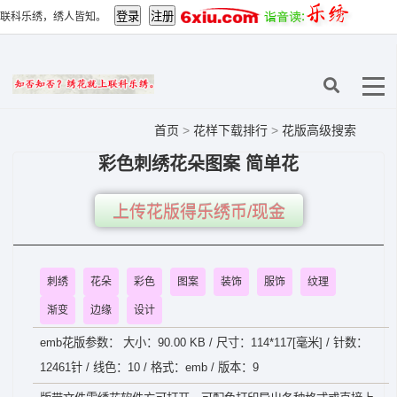
联科乐绣，绣人皆知。
首页
>
花样下载排行
>
花版高级搜索
彩色刺绣花朵图案 简单花
上传花版得乐绣币/现金
刺绣
花朵
彩色
图案
装饰
服饰
纹理
渐变
边缘
设计
emb花版参数： 大小：90.00 KB / 尺寸：114*117[毫米] / 针数：
12461针 / 线色：10 / 格式：emb / 版本：9