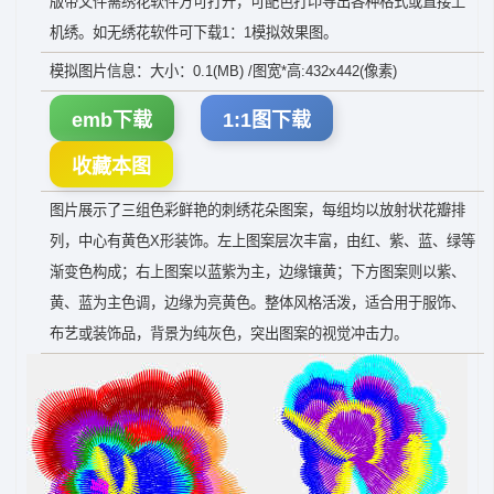
版带文件需绣花软件方可打开，可配色打印导出各种格式或直接上
机绣。如无绣花软件可下载1：1模拟效果图。
模拟图片信息：大小：0.1(MB) /图宽*高:432x442(像素)
emb下载
1:1图下载
收藏本图
图片展示了三组色彩鲜艳的刺绣花朵图案，每组均以放射状花瓣排
列，中心有黄色X形装饰。左上图案层次丰富，由红、紫、蓝、绿等
渐变色构成；右上图案以蓝紫为主，边缘镶黄；下方图案则以紫、
黄、蓝为主色调，边缘为亮黄色。整体风格活泼，适合用于服饰、
布艺或装饰品，背景为纯灰色，突出图案的视觉冲击力。