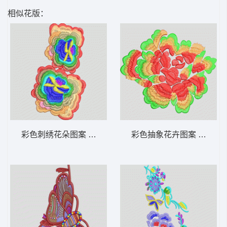
相似花版：
彩色刺绣花朵图案 靓花
彩色抽象花卉图案 靓花