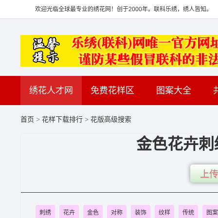
欢迎光临全球最专业的绣花网！创于2000年。联科乐绣，绣人皆知。
绣花人才网
免费花样区
图案大全
首页
>
花样下载排行
>
花版高级搜索
金色花卉刺
上传
刺绣
花卉
金色
对称
装饰
纹样
传统
图案