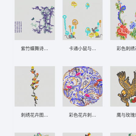
紫竹蝶舞诗意图 中国风竹子诗词精品
卡通小鼠与蘑菇图案 老鼠和蘑菇
彩色刺绣
刺绣花卉图案 靓花
彩色花卉刺绣图案 抽象复杂靓花
鹰与玫瑰