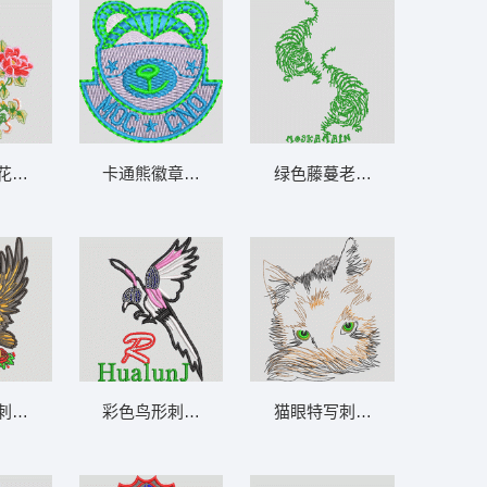
花卉图案 靓花玫瑰牡丹
卡通熊徽章图案 卡通小熊
绿色藤蔓老虎图案 两只老虎
刺绣图案 老鹰
彩色鸟形刺绣图案 小鸟亮片
猫眼特写刺绣图案 卡通小猫