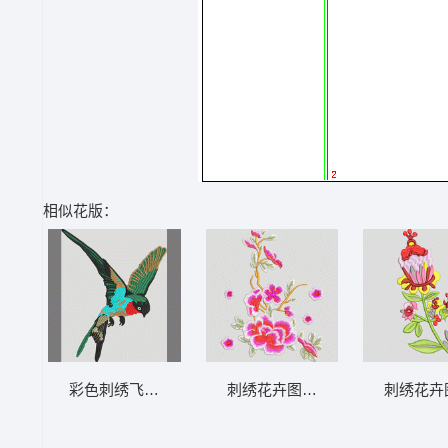
相似花版：
彩色刺绣飞鸟图案 卡通小鸟
刺绣花卉图案 靓花
刺绣花卉