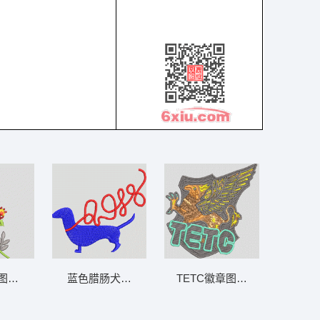
图案 靓花
蓝色腊肠犬牵红绳 小狗腊肠
TETC徽章图案 老鹰徽章标志