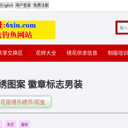
共享交换区
花样大全
绣花供求信息
制版培
绣图案 徽章标志男装
花版得乐绣币/现金
布艺
服饰