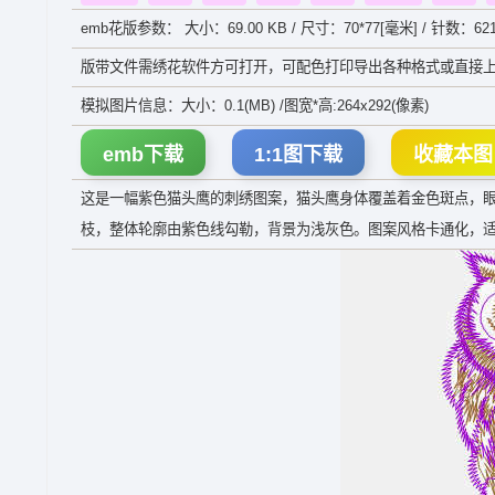
emb花版参数： 大小：69.00 KB / 尺寸：70*77[毫米] / 针数：62
版带文件需绣花软件方可打开，可配色打印导出各种格式或直接上
模拟图片信息：大小：0.1(MB) /图宽*高:264x292(像素)
emb下载
1:1图下载
收藏本图
这是一幅紫色猫头鹰的刺绣图案，猫头鹰身体覆盖着金色斑点，
枝，整体轮廓由紫色线勾勒，背景为浅灰色。图案风格卡通化，