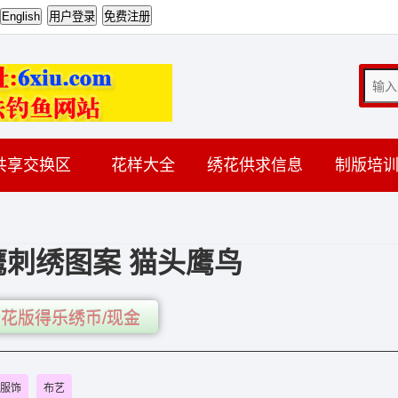
共享交换区
花样大全
绣花供求信息
制版培
刺绣图案 猫头鹰鸟
花版得乐绣币/现金
服饰
布艺