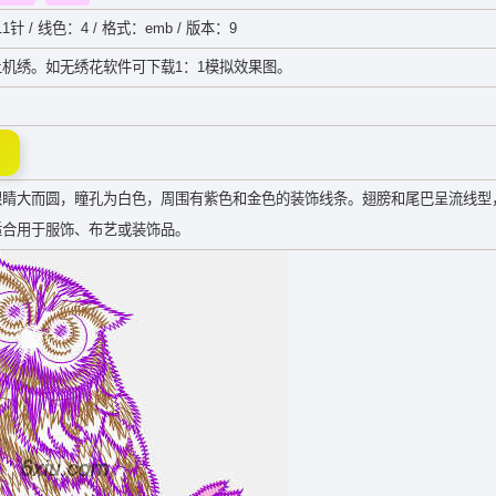
11针 / 线色：4 / 格式：emb / 版本：9
机绣。如无绣花软件可下载1：1模拟效果图。
眼睛大而圆，瞳孔为白色，周围有紫色和金色的装饰线条。翅膀和尾巴呈流线型
适合用于服饰、布艺或装饰品。