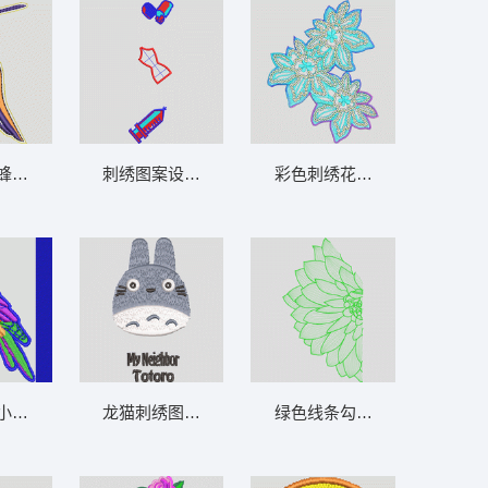
蜂鸟图案 小鸟
刺绣图案设计图 卡通小孩子玩具
彩色刺绣花卉图案 花朵亮片
小鸟图案 小鸟
龙猫刺绣图案 卡通兔子
绿色线条勾勒的花朵图案 靓