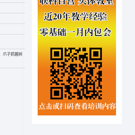
，爪子抓握树