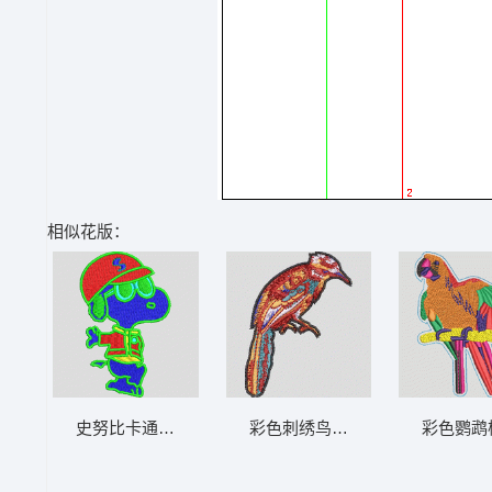
相似花版：
史努比卡通形象装饰图案 卡通史努比
彩色刺绣鸟图案 小鸟
彩色鹦鹉