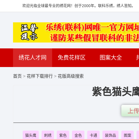
欢迎光临全球最专业的绣花网！创于2000年。联科乐绣，绣人皆知。
绣花人才网
免费花样区
图案大全
首页
>
花样下载排行
>
花版高级搜索
紫色猫头鹰
上传
猫头鹰
刺绣
紫色
金色
卡通
装饰品
图案