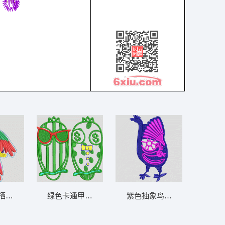
栖息枝头 小鸟鹦鹉
绿色卡通甲虫戴墨镜和钱符号 猫头鹰
紫色抽象鸟形刺绣图案 卡通