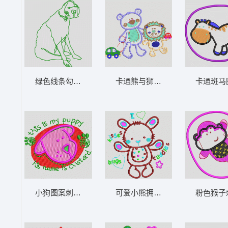
绿色线条勾勒的坐姿犬 狗_卡通贴布
卡通熊与狮子玩玩具车 熊 狮_卡
卡通斑马
小狗图案刺绣设计 熊_卡通贴布
可爱小熊拥抱主题图案 兔_卡通
粉色猴子