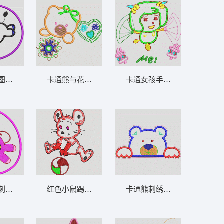
通贴布
图案装饰 马_卡通贴布
卡通熊与花朵装饰图案 熊_卡通贴布
卡通女孩手持扇子 喜洋洋_卡
贴布
刺绣图案 猴_卡通贴布
红色小鼠踢球图案 兔_卡通贴布
卡通熊刺绣图案 熊_卡通贴布