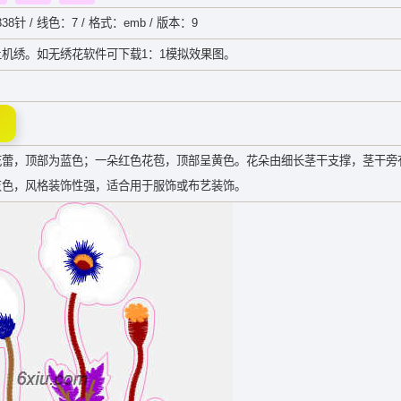
38针 / 线色：7 / 格式：emb / 版本：9
机绣。如无绣花软件可下载1：1模拟效果图。
花蕾，顶部为蓝色；一朵红色花苞，顶部呈黄色。花朵由细长茎干支撑，茎干旁
灰色，风格装饰性强，适合用于服饰或布艺装饰。