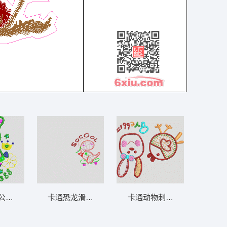
公主图案 兔_卡通贴布
卡通恐龙滑板图案 恐龙_卡通贴布
卡通动物刺绣图案 鸟兔_卡通