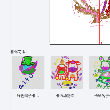
相似花版：
绿色帽子卡通鱼图案 狐狸_卡通贴布
卡通动物饮水图案 马_卡通贴布
卡通兔子