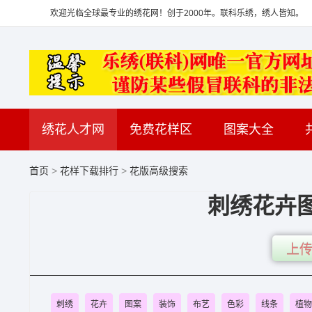
欢迎光临全球最专业的绣花网！创于2000年。联科乐绣，绣人皆知。
绣花人才网
免费花样区
图案大全
首页
>
花样下载排行
>
花版高级搜索
刺绣花卉图
上传
刺绣
花卉
图案
装饰
布艺
色彩
线条
植物