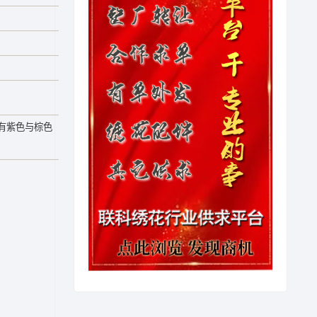
有紫色与棕色