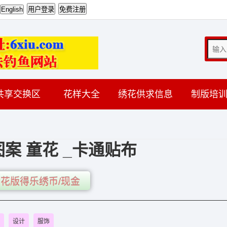
共享交换区
花样大全
绣花供求信息
制版培
案 童花 _卡通贴布
花版得乐绣币/现金
设计
服饰