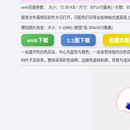
emb花版参数： 大小：72.00 KB / 尺寸：93*147[毫米] / 针数：93
版带文件需绣花软件方可打开，可配色打印导出各种格式或直接上
模拟图片信息：大小：0.1(MB) /图宽*高:354x557(像素)
emb下载
1:1图下载
收藏本图
一朵盛开的白色花朵，中心为蓝色与橙色；一朵含苞待放的白色
的叶子及枝条，整体采用彩色线绣，边缘有虚线轮廓，背景为浅