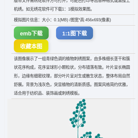
版带文件需绣花软件方可打开，可配色打印导出各种格式或直接上
机绣。如无绣花软件可下载1：1模拟效果图。
模拟图片信息：大小：0.1(MB) /图宽*高:456x693(像素)
emb下载
1:1图下载
收藏本图
该图像展示了一组青绿色调的植物刺绣图案，由多株细长茎干和簇
状花序构成，花序呈球形小颗粒状，分布错落有致。叶片呈长椭圆
形，边缘有细密纹理，部分叶片呈对生或散生状态，整体布局自然
舒展。背景为浅灰色，突显植物的清新质感。图案风格简约优雅，
适合用于纺织品、装饰画或刺绣模板。