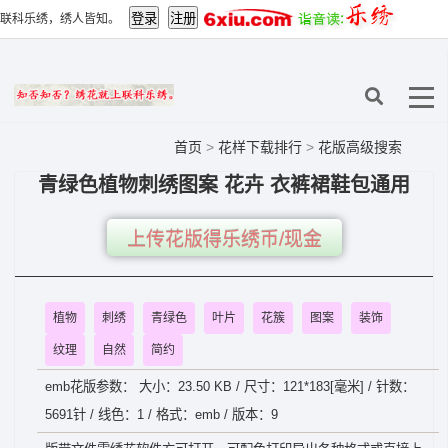
联科乐绣，绣人皆知。
首页
>
花样下载排行
>
花版高级搜索
青绿色植物刺绣图案 花卉 衣裤裙鞋包通用
上传花版得乐绣币/现金
植物
刺绣
青绿色
叶片
花簇
图案
装饰
纹理
自然
简约
emb花版参数： 大小：23.50 KB / 尺寸：121*183[毫米] / 针数：
5691针 / 线色：1 / 格式：emb / 版本：9