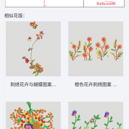
相似花版：
刺绣花卉与蝴蝶图案 花卉 衣裤裙鞋包通用
橙色花卉刺绣图案 花卉 