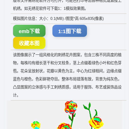
版带文件需绣花软件方可打开，可配色打印导出各种格式或直接上
机绣。如无绣花软件可下载1：1模拟效果图。
模拟图片信息：大小：0.1(MB) /图宽*高:605x835(像素)
emb下载
1:1图下载
收藏本图
该图像展示了一组风格化的刺绣花卉图案，包含三株不同高度的植
物，每株均有细长茎干和分叉枝条，茎上点缀着绿色小叶和红色芽
苞。花朵呈放射状，花瓣以黄色为主，中心为红绿相间，边缘点缀
蓝色与橙色，色彩鲜艳夺目。整体布局错落有致，背景为纯灰色，
凸显图案的立体感与手工刺绣质感，适用于服饰、布艺或装饰品设
计。