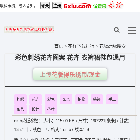
联科乐绣，绣人皆知。
首页
>
花样下载排行
>
花版高级搜索
彩色刺绣花卉图案 花卉 衣裤裙鞋包通用
上传花版得乐绣币/现金
刺绣
花卉
彩色
图案
植物
装饰
手工
布艺
设计
茎叶
emb花版参数： 大小：115.00 KB / 尺寸：160*221[毫米] / 针数：
13521针 / 线色：7 / 格式：emb / 版本：9