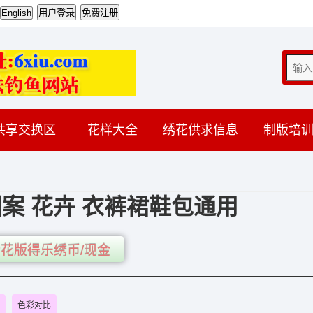
共享交换区
花样大全
绣花供求信息
制版培
案 花卉 衣裤裙鞋包通用
花版得乐绣币/现金
色彩对比