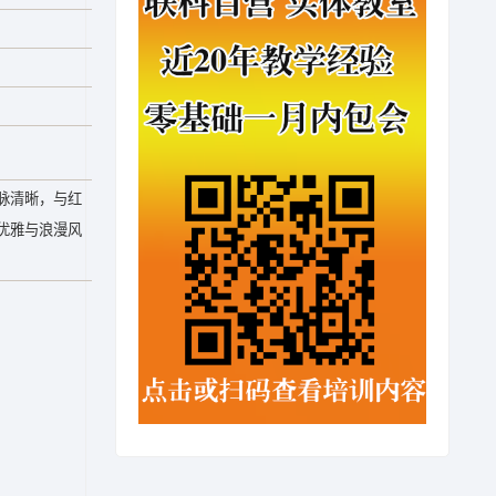
脉清晰，与红
优雅与浪漫风