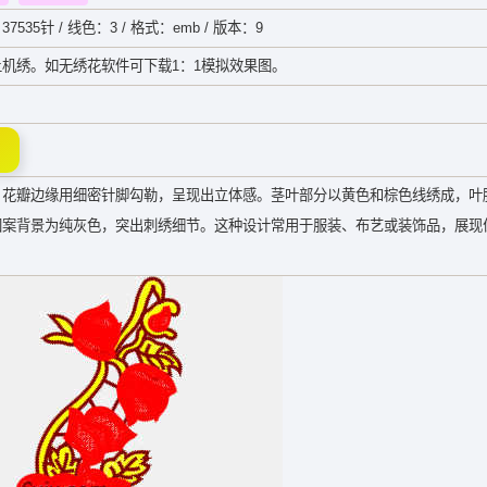
37535针 / 线色：3 / 格式：emb / 版本：9
机绣。如无绣花软件可下载1：1模拟效果图。
，花瓣边缘用细密针脚勾勒，呈现出立体感。茎叶部分以黄色和棕色线绣成，叶
图案背景为纯灰色，突出刺绣细节。这种设计常用于服装、布艺或装饰品，展现