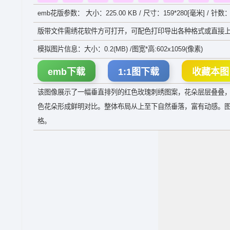
emb花版参数： 大小：225.00 KB / 尺寸：159*280[毫米] / 针数：
版带文件需绣花软件方可打开，可配色打印导出各种格式或直接上
模拟图片信息：大小：0.2(MB) /图宽*高:602x1059(像素)
emb下载
1:1图下载
收藏本图
该图像展示了一幅垂直排列的红色玫瑰刺绣图案，花朵层层叠叠
色花朵形成鲜明对比。整体布局从上至下自然垂落，富有动感。
格。