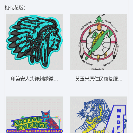
相似花版：
印第安人头饰刺绣徽章 印第安人 章仔标志