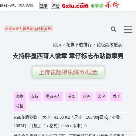
联科乐绣，绣人皆知。
首页
>
花样下载排行
>
花版高级搜索
支持胖墨西哥人徽章 章仔标志布贴徽章男
上传花版得乐绣币/现金
徽章
支持
墨西哥人
美国
蓝色
文字
盾形
标语
emb花版参数： 大小：41.50 KB / 尺寸：103*80[毫米] / 针数：
10874针 / 线色：1 / 格式：emb / 版本：9