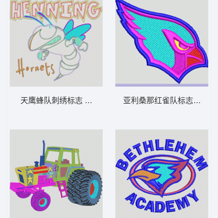
天鹰蜂队刺绣标志 蜜蜂 章仔标志布贴徽章
亚利桑那红雀队标志刺绣 