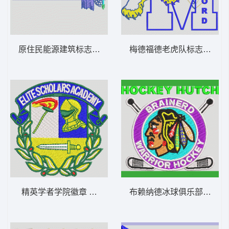
原住民能源建筑标志 章仔标志布贴徽章男
梅德福德
精英学者学院徽章 章仔标志布贴徽章男
布赖纳德冰球俱乐部徽章 