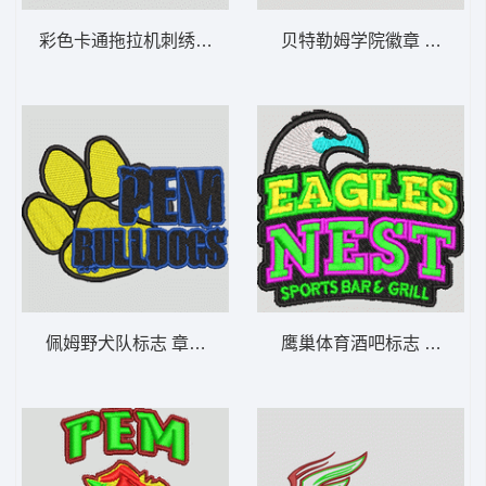
彩色卡通拖拉机刺绣设计 汽车 章仔标志布
贝特勒姆学院徽章 章仔标
佩姆野犬队标志 章仔标志布贴徽章男
鹰巢体育酒吧标志 章仔标