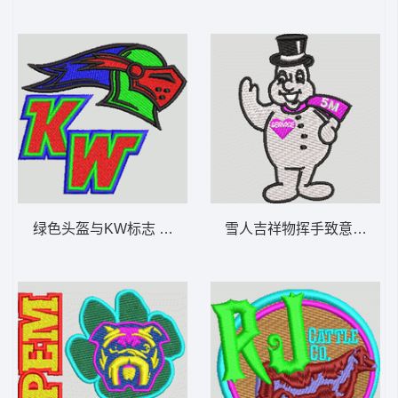
绿色头盔与KW标志 章仔标志布贴徽章男
雪人吉祥物挥手致意 章仔